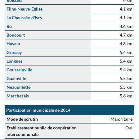
Boissets
4 km
Flins-Neuve-Église
4.1 km
La Chaussée-d'Ivry
4.1 km
Bû
4.6 km
Boncourt
4.7 km
Havelu
4.8 km
Gressey
5.4 km
Longnes
5.4 km
Goussainville
5.4 km
Guainville
5.5 km
Neauphlette
5.5 km
Marchezais
5.6 km
Participation municipale de 2014
Mode de scrutin
Majoritaire
Établissement public de coopération
Oui
intercommunale