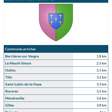
Communes proches
Berchères-sur-Vesgre
1.8 km
Le Mesnil-Simon
2.5 km
Oulins
3.1 km
Tilly
3.2 km
Saint-Lubin-de-la-Haye
3.3 km
Rouvres
3.5 km
Mondreville
3.6 km
Gilles
3.8 km