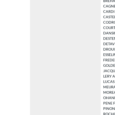
BREHAU
CAGNET 
CARDI L
CASTELL
CODRON
COURTOI
DANSIN 
DESTEM
DETAVE
DROUIN 
ESSELIN
FREDERI
GOLDEN
JACQUE
LERY Al
LUCAS L
MEURAN
MOREAU
OHANIA
PENE Fa
PINON-
ROCHOU