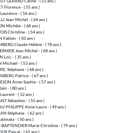
T GERARD Celine - ( 53 ans )
Florence - ( 55 ans )
aurence - ( 56 ans )
I Jean-Michel - ( 64 ans )
 Michèle - ( 68 ans )
S Christine - ( 54 ans )
Fabien - ( 50 ans )
BERG Claude-Hélène - ( 78 ans )
RNIER Jean-Michel - ( 68 ans )
Loïc - ( 35 ans )
 Michael - ( 53 ans )
C Stéphane - ( 68 ans )
BERG Patrice - ( 67 ans )
SON Anne-Sophie - ( 57 ans )
ain - ( 80 ans )
aurent - ( 52 ans )
T Sébastien - ( 55 ans )
-PHILIPPE Anne-Laure - ( 49 ans )
N Stéphane - ( 62 ans )
timata - ( 50 ans )
BAPTENDIER Marie-Christine - ( 79 ans )
X Pascal - ( 62 ans )