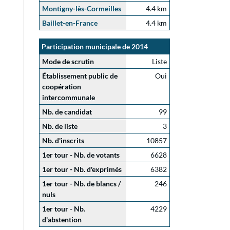
Montigny-lès-Cormeilles
4.4 km
Baillet-en-France
4.4 km
Participation municipale de 2014
Mode de scrutin
Liste
Établissement public de
Oui
coopération
intercommunale
Nb. de candidat
99
Nb. de liste
3
Nb. d'inscrits
10857
1er tour - Nb. de votants
6628
1er tour - Nb. d'exprimés
6382
1er tour - Nb. de blancs /
246
nuls
1er tour - Nb.
4229
d'abstention