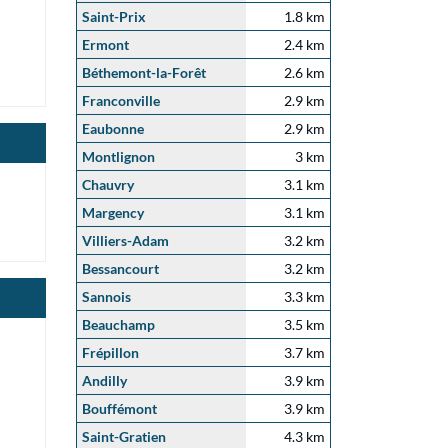
Saint-Prix
1.8 km
Ermont
2.4 km
Béthemont-la-Forêt
2.6 km
Franconville
2.9 km
Eaubonne
2.9 km
Montlignon
3 km
Chauvry
3.1 km
Margency
3.1 km
Villiers-Adam
3.2 km
Bessancourt
3.2 km
Sannois
3.3 km
Beauchamp
3.5 km
Frépillon
3.7 km
Andilly
3.9 km
Bouffémont
3.9 km
Saint-Gratien
4.3 km