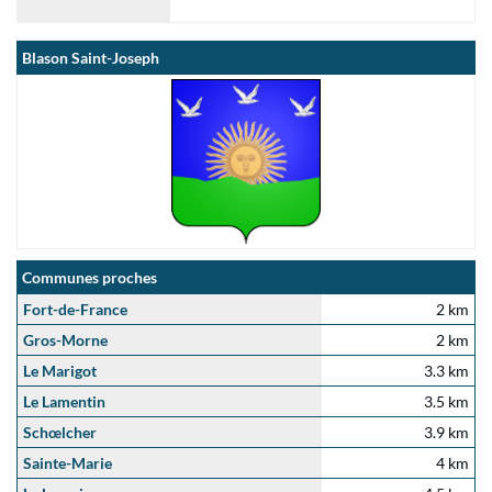
Blason Saint-Joseph
Communes proches
Fort-de-France
2 km
Gros-Morne
2 km
Le Marigot
3.3 km
Le Lamentin
3.5 km
Schœlcher
3.9 km
Sainte-Marie
4 km