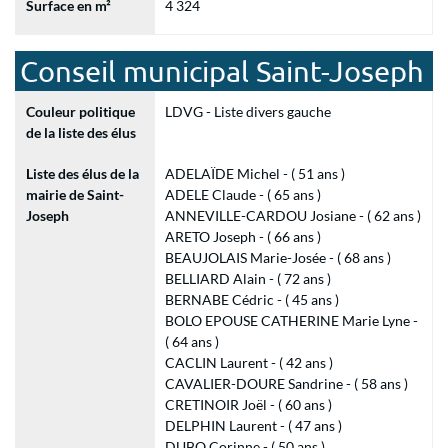
Surface en m²
4 324
Conseil municipal Saint-Joseph
Couleur politique
LDVG - Liste divers gauche
de la liste des élus
Liste des élus de la
ADELAÏDE Michel - ( 51 ans )
mairie de Saint-
ADELE Claude - ( 65 ans )
Joseph
ANNEVILLE-CARDOU Josiane - ( 62 ans )
ARETO Joseph - ( 66 ans )
BEAUJOLAIS Marie-Josée - ( 68 ans )
BELLIARD Alain - ( 72 ans )
BERNABE Cédric - ( 45 ans )
BOLO EPOUSE CATHERINE Marie Lyne -
( 64 ans )
CACLIN Laurent - ( 42 ans )
CAVALIER-DOURE Sandrine - ( 58 ans )
CRETINOIR Joël - ( 60 ans )
DELPHIN Laurent - ( 47 ans )
DUBO Corinne - ( 50 ans )