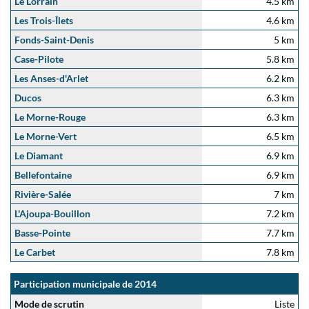
Le Lorrain
4.5 km
Les Trois-Îlets
4.6 km
Fonds-Saint-Denis
5 km
Case-Pilote
5.8 km
Les Anses-d'Arlet
6.2 km
Ducos
6.3 km
Le Morne-Rouge
6.3 km
Le Morne-Vert
6.5 km
Le Diamant
6.9 km
Bellefontaine
6.9 km
Rivière-Salée
7 km
L'Ajoupa-Bouillon
7.2 km
Basse-Pointe
7.7 km
Le Carbet
7.8 km
Participation municipale de 2014
Mode de scrutin
Liste