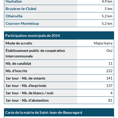
Vauhallan
4.9 km
Bruyères-le-Châtel
5 km
Ollainville
5.2 km
Courson-Monteloup
5.2 km
Participation municipale de 2014
Mode de scrutin
Majoritaire
Établissement public de coopération
Oui
intercommunale
Nb. de candidat
11
Nb. d'inscrits
222
1er tour - Nb. de votants
141
1er tour - Nb. d'exprimés
137
1er tour - Nb. de blancs / nuls
4
1er tour - Nb. d'abstention
81
Carte de la mairie de Saint-Jean-de-Beauregard