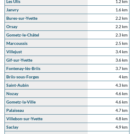
Les Ulis
1.2 km
Janvry
1.6 km
Bures-sur-Yvette
2.2 km
Orsay
2.2 km
Gometz-le-Châtel
2.3 km
Marcoussis
2.5 km
Villejust
3.4 km
Gif-sur-Yvette
3.6 km
Fontenay-lès-Briis
3.7 km
Briis-sous-Forges
4 km
Saint-Aubin
4.3 km
Nozay
4.6 km
Gometz-la-Ville
4.6 km
Palaiseau
4.7 km
Villebon-sur-Yvette
4.8 km
Saclay
4.9 km