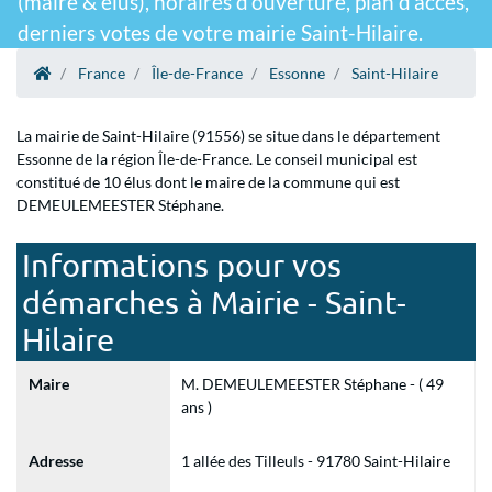
(maire & élus), horaires d'ouverture, plan d'accès,
derniers votes de votre mairie Saint-Hilaire.
France
Île-de-France
Essonne
Saint-Hilaire
La mairie de Saint-Hilaire (91556) se situe dans le département
Essonne de la région Île-de-France. Le conseil municipal est
constitué de 10 élus dont le maire de la commune qui est
DEMEULEMEESTER Stéphane.
Informations pour vos
démarches à Mairie - Saint-
Hilaire
Maire
M. DEMEULEMEESTER Stéphane - ( 49
ans )
Adresse
1 allée des Tilleuls - 91780 Saint-Hilaire