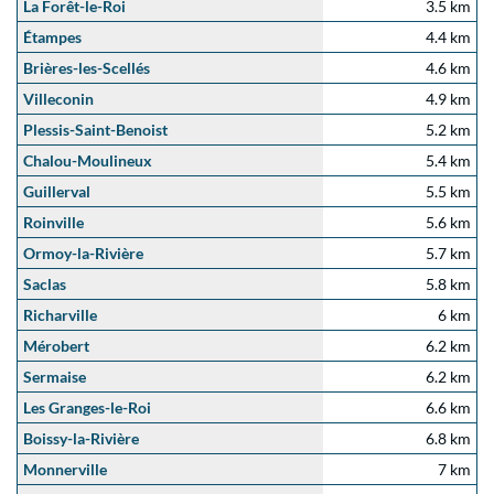
La Forêt-le-Roi
3.5 km
Étampes
4.4 km
Brières-les-Scellés
4.6 km
Villeconin
4.9 km
Plessis-Saint-Benoist
5.2 km
Chalou-Moulineux
5.4 km
Guillerval
5.5 km
Roinville
5.6 km
Ormoy-la-Rivière
5.7 km
Saclas
5.8 km
Richarville
6 km
Mérobert
6.2 km
Sermaise
6.2 km
Les Granges-le-Roi
6.6 km
Boissy-la-Rivière
6.8 km
Monnerville
7 km