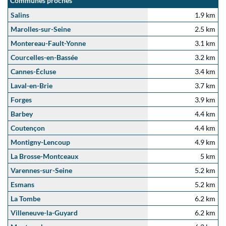
Communes proches
Salins
1.9 km
Marolles-sur-Seine
2.5 km
Montereau-Fault-Yonne
3.1 km
Courcelles-en-Bassée
3.2 km
Cannes-Écluse
3.4 km
Laval-en-Brie
3.7 km
Forges
3.9 km
Barbey
4.4 km
Coutençon
4.4 km
Montigny-Lencoup
4.9 km
La Brosse-Montceaux
5 km
Varennes-sur-Seine
5.2 km
Esmans
5.2 km
La Tombe
6.2 km
Villeneuve-la-Guyard
6.2 km