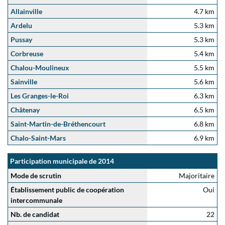
Allainville
4.7 km
Ardelu
5.3 km
Pussay
5.3 km
Corbreuse
5.4 km
Chalou-Moulineux
5.5 km
Sainville
5.6 km
Les Granges-le-Roi
6.3 km
Châtenay
6.5 km
Saint-Martin-de-Bréthencourt
6.8 km
Chalo-Saint-Mars
6.9 km
Participation municipale de 2014
Mode de scrutin
Majoritaire
Établissement public de coopération
Oui
intercommunale
Nb. de candidat
22