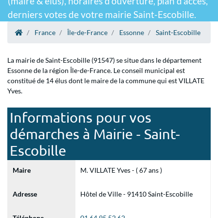
(maire & élus), horaires d'ouverture, plan d'accès,
derniers votes de votre mairie Saint-Escobille.
France
Île-de-France
Essonne
Saint-Escobille
La mairie de Saint-Escobille (91547) se situe dans le département
Essonne de la région Île-de-France. Le conseil municipal est
constitué de 14 élus dont le maire de la commune qui est VILLATE
Yves.
Informations pour vos
démarches à Mairie - Saint-
Escobille
Maire
M. VILLATE Yves - ( 67 ans )
Adresse
Hôtel de Ville - 91410 Saint-Escobille
Téléphone
01 64 95 52 62