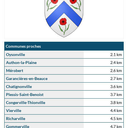
Communes proches
Oysonville
2.1 km
Authon-la-Plaine
2.4 km
Mérobert
2.6 km
Garancières-en-Beauce
2.7 km
Chatignonville
3.6 km
Plessis-Saint-Benoist
3.7 km
Congerville-Thionville
3.8 km
Vierville
4.4 km
Richarville
4.5 km
Gommerville
4.7 km