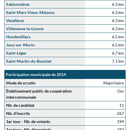
Sablonnières
6.3 km
Saint-Mars-Vieux-Maisons
6.3 km
Vendières
6.3 km
Villeneuve-la-Lionne
6.3 km
Hondevilliers
6.5 km
Jouy-sur-Morin
6.5 km
Saint-Léger
6.7 km
Saint-Martin-du-Boschet
7.1 km
Participation municipale de 2014
Mode de scrutin
Majoritaire
Établissement public de coopération
Oui
intercommunale
Nb. de candidat
11
Nb. d'inscrits
267
1er tour - Nb. de votants
194
1er tour - Nb. d'exprimés
187