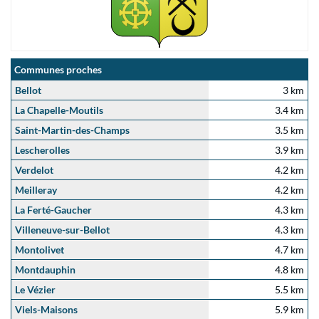
Communes proches
Bellot
3 km
La Chapelle-Moutils
3.4 km
Saint-Martin-des-Champs
3.5 km
Lescherolles
3.9 km
Verdelot
4.2 km
Meilleray
4.2 km
La Ferté-Gaucher
4.3 km
Villeneuve-sur-Bellot
4.3 km
Montolivet
4.7 km
Montdauphin
4.8 km
Le Vézier
5.5 km
Viels-Maisons
5.9 km