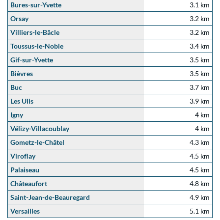
Bures-sur-Yvette
3.1 km
Orsay
3.2 km
Villiers-le-Bâcle
3.2 km
Toussus-le-Noble
3.4 km
Gif-sur-Yvette
3.5 km
Bièvres
3.5 km
Buc
3.7 km
Les Ulis
3.9 km
Igny
4 km
Vélizy-Villacoublay
4 km
Gometz-le-Châtel
4.3 km
Viroflay
4.5 km
Palaiseau
4.5 km
Châteaufort
4.8 km
Saint-Jean-de-Beauregard
4.9 km
Versailles
5.1 km