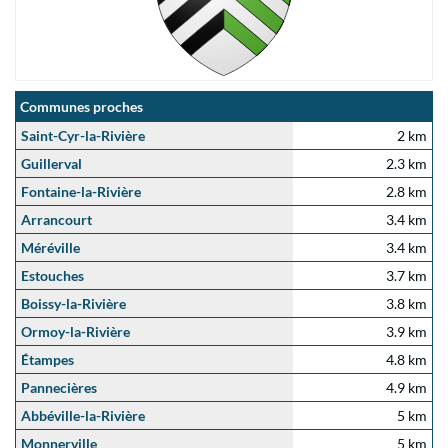
Communes proches
Saint-Cyr-la-Rivière
2 km
Guillerval
2.3 km
Fontaine-la-Rivière
2.8 km
Arrancourt
3.4 km
Méréville
3.4 km
Estouches
3.7 km
Boissy-la-Rivière
3.8 km
Ormoy-la-Rivière
3.9 km
Étampes
4.8 km
Pannecières
4.9 km
Abbéville-la-Rivière
5 km
Monnerville
5 km