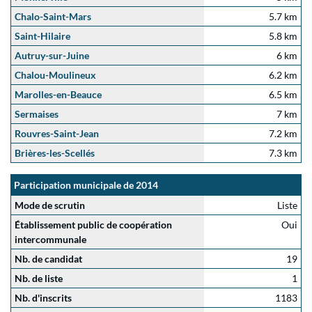
Chalo-Saint-Mars
5.7 km
Saint-Hilaire
5.8 km
Autruy-sur-Juine
6 km
Chalou-Moulineux
6.2 km
Marolles-en-Beauce
6.5 km
Sermaises
7 km
Rouvres-Saint-Jean
7.2 km
Brières-les-Scellés
7.3 km
Participation municipale de 2014
Mode de scrutin
Liste
Établissement public de coopération
Oui
intercommunale
Nb. de candidat
19
Nb. de liste
1
Nb. d'inscrits
1183