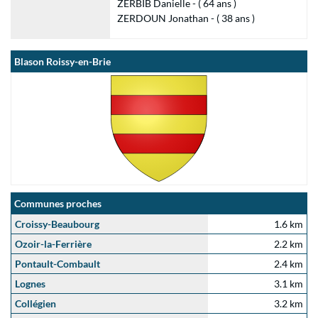
ZERBIB Danielle - ( 64 ans )
ZERDOUN Jonathan - ( 38 ans )
Blason Roissy-en-Brie
Communes proches
Croissy-Beaubourg
1.6 km
Ozoir-la-Ferrière
2.2 km
Pontault-Combault
2.4 km
Lognes
3.1 km
Collégien
3.2 km