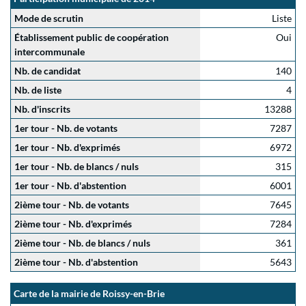
Mode de scrutin
Liste
Établissement public de coopération
Oui
intercommunale
Nb. de candidat
140
Nb. de liste
4
Nb. d'inscrits
13288
1er tour - Nb. de votants
7287
1er tour - Nb. d'exprimés
6972
1er tour - Nb. de blancs / nuls
315
1er tour - Nb. d'abstention
6001
2ième tour - Nb. de votants
7645
2ième tour - Nb. d'exprimés
7284
2ième tour - Nb. de blancs / nuls
361
2ième tour - Nb. d'abstention
5643
Carte de la mairie de Roissy-en-Brie