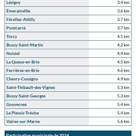
Lésigny
3.4 km
Émerainville
3.6 km
Férolles-Attilly
3.7 km
Pontcarré
3.7 km
Torcy
4.1 km
Bussy-Saint-Martin
4.2 km
Noisiel
4.4 km
La Queue-en-Brie
4.5 km
Ferrières-en-Brie
4.6 km
Chevry-Cossigny
4.9 km
Saint-Thibault-des-Vignes
5.3 km
Bussy-Saint-Georges
5.3 km
Gouvernes
5.4 km
Le Plessis-Trévise
5.4 km
Vaires-sur-Marne
5.6 km
Participation municipale de 2014