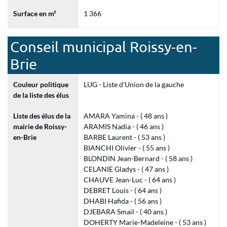
Surface en m²
1 366
Conseil municipal Roissy-en-
Brie
Couleur politique
LUG - Liste d'Union de la gauche
de la liste des élus
Liste des élus de la
AMARA Yamina - ( 48 ans )
mairie de Roissy-
ARAMIS Nadia - ( 46 ans )
en-Brie
BARBE Laurent - ( 53 ans )
BIANCHI Olivier - ( 55 ans )
BLONDIN Jean-Bernard - ( 58 ans )
CELANIE Gladys - ( 47 ans )
CHAUVE Jean-Luc - ( 64 ans )
DEBRET Louis - ( 64 ans )
DHABI Hafida - ( 56 ans )
DJEBARA Smaïl - ( 40 ans )
DOHERTY Marie-Madeleine - ( 53 ans )