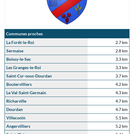
Communes proches
La Forêt-le-Roi
2.7 km
Sermaise
2.8 km
Boissy-le-Sec
3.3 km
Les Granges-le-Roi
3.3 km
Saint-Cyr-sous-Dourdan
3.7 km
Boutervilliers
4.2 km
Le Val-Saint-Germain
4.3 km
Richarville
4.7 km
Dourdan
4.7 km
Villeconin
5.1 km
Angervilliers
5.2 km