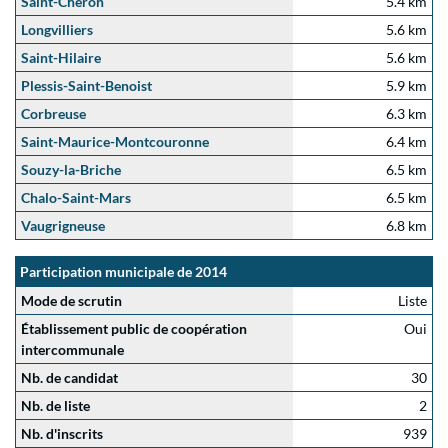
Saint-Chéron
5.4 km
Longvilliers
5.6 km
Saint-Hilaire
5.6 km
Plessis-Saint-Benoist
5.9 km
Corbreuse
6.3 km
Saint-Maurice-Montcouronne
6.4 km
Souzy-la-Briche
6.5 km
Chalo-Saint-Mars
6.5 km
Vaugrigneuse
6.8 km
Participation municipale de 2014
Mode de scrutin
Liste
Établissement public de coopération
Oui
intercommunale
Nb. de candidat
30
Nb. de liste
2
Nb. d'inscrits
939