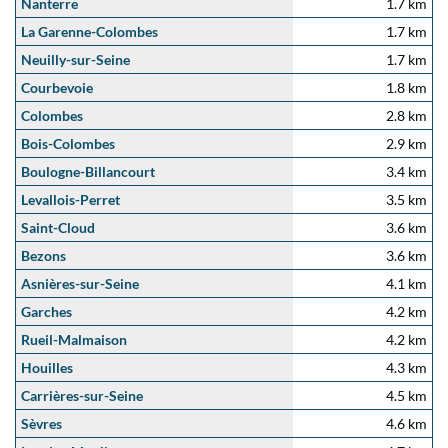
Nanterre
1.7 km
La Garenne-Colombes
1.7 km
Neuilly-sur-Seine
1.7 km
Courbevoie
1.8 km
Colombes
2.8 km
Bois-Colombes
2.9 km
Boulogne-Billancourt
3.4 km
Levallois-Perret
3.5 km
Saint-Cloud
3.6 km
Bezons
3.6 km
Asnières-sur-Seine
4.1 km
Garches
4.2 km
Rueil-Malmaison
4.2 km
Houilles
4.3 km
Carrières-sur-Seine
4.5 km
Sèvres
4.6 km