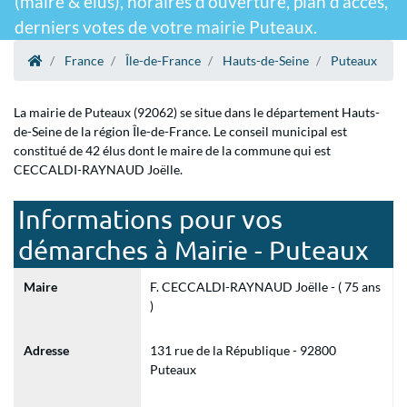
(maire & élus), horaires d'ouverture, plan d'accès,
derniers votes de votre mairie Puteaux.
France
Île-de-France
Hauts-de-Seine
Puteaux
La mairie de Puteaux (92062) se situe dans le département Hauts-
de-Seine de la région Île-de-France. Le conseil municipal est
constitué de 42 élus dont le maire de la commune qui est
CECCALDI-RAYNAUD Joëlle.
Informations pour vos
démarches à Mairie - Puteaux
Maire
F. CECCALDI-RAYNAUD Joëlle - ( 75 ans
)
Adresse
131 rue de la République - 92800
Puteaux