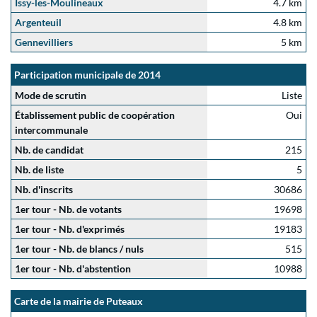
Issy-les-Moulineaux
4.7 km
Argenteuil
4.8 km
Gennevilliers
5 km
Participation municipale de 2014
Mode de scrutin
Liste
Établissement public de coopération
Oui
intercommunale
Nb. de candidat
215
Nb. de liste
5
Nb. d'inscrits
30686
1er tour - Nb. de votants
19698
1er tour - Nb. d'exprimés
19183
1er tour - Nb. de blancs / nuls
515
1er tour - Nb. d'abstention
10988
Carte de la mairie de Puteaux