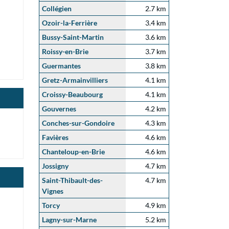
Collégien
2.7 km
Ozoir-la-Ferrière
3.4 km
Bussy-Saint-Martin
3.6 km
Roissy-en-Brie
3.7 km
Guermantes
3.8 km
Gretz-Armainvilliers
4.1 km
Croissy-Beaubourg
4.1 km
Gouvernes
4.2 km
Conches-sur-Gondoire
4.3 km
Favières
4.6 km
Chanteloup-en-Brie
4.6 km
Jossigny
4.7 km
Saint-Thibault-des-
4.7 km
Vignes
Torcy
4.9 km
Lagny-sur-Marne
5.2 km