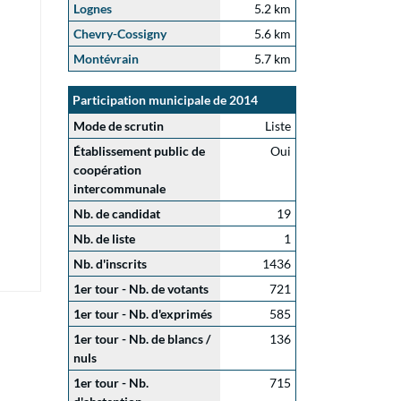
Lognes
5.2 km
Chevry-Cossigny
5.6 km
Montévrain
5.7 km
Participation municipale de 2014
Mode de scrutin
Liste
Établissement public de
Oui
coopération
intercommunale
Nb. de candidat
19
Nb. de liste
1
Nb. d'inscrits
1436
1er tour - Nb. de votants
721
1er tour - Nb. d'exprimés
585
1er tour - Nb. de blancs /
136
nuls
1er tour - Nb.
715