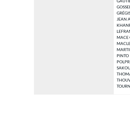
GAUTIER
GOSSELI
GRÉGIS 
JEAN Ax
KHANFO
LEFRAN
MACE Ca
MACLE C
MARTIN
PINTO M
POLPRE 
SAKOUH
THOMAS
THOUVE
TOURNU