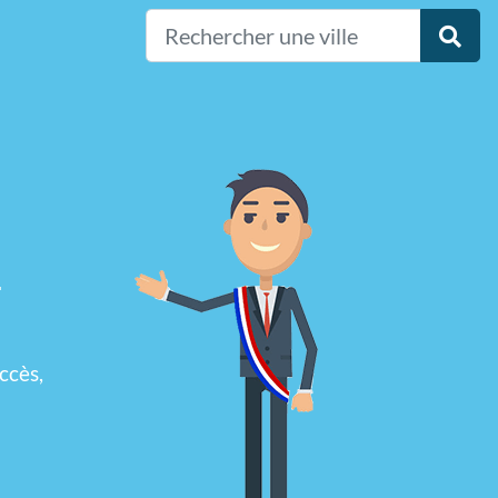
-
ccès,