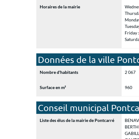
Horaires de la mairie
Wednes
Thursd
Monday
Tuesda
Friday
Saturd
Données de la ville Pont
Nombre d'habitants
2 067
Surface en m²
960
Conseil municipal Pontca
Liste des élus de la mairie de Pontcarré
BENAVE
BERTHI
GABILL