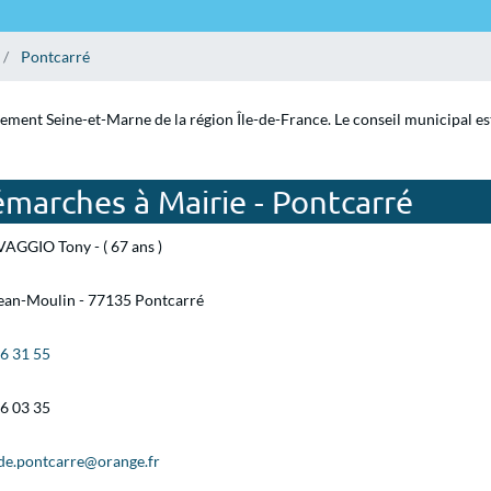
Pontcarré
tement Seine-et-Marne de la région Île-de-France. Le conseil municipal e
marches à Mairie - Pontcarré
AGGIO Tony - ( 67 ans )
Jean-Moulin - 77135 Pontcarré
66 31 55
66 03 35
.de.pontcarre@orange.fr