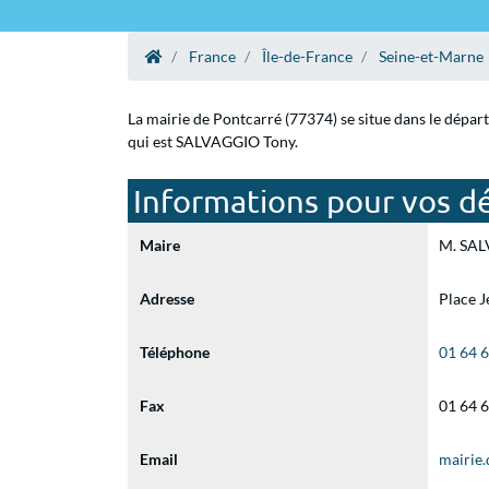
France
Île-de-France
Seine-et-Marne
La mairie de Pontcarré (77374) se situe dans le dépar
qui est SALVAGGIO Tony.
Informations pour vos dé
Maire
M. SALV
Adresse
Place 
Téléphone
01 64 
Fax
01 64 
Email
mairie