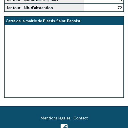
1er tour - Nb. d'abstention
72
Carte de la mairie de Plessis-Saint-Benoist
Mentions légales
-
Contact