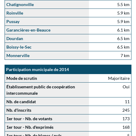
Chatignonville
5.5 km
Roinville
5.9 km
Pussay
5.9 km
Garancières-en-Beauce
6.1 km
Dourdan
6.5 km
Boissy-le-Sec
6.5 km
Monnerville
7 km
Participation municipale de 2014
Mode de scrutin
Majoritaire
Établissement public de coopération
Oui
intercommunale
Nb. de candidat
11
Nb. d'inscrits
245
1er tour - Nb. de votants
173
1er tour - Nb. d'exprimés
168
1er tour - Nb. de blancs / nuls
5