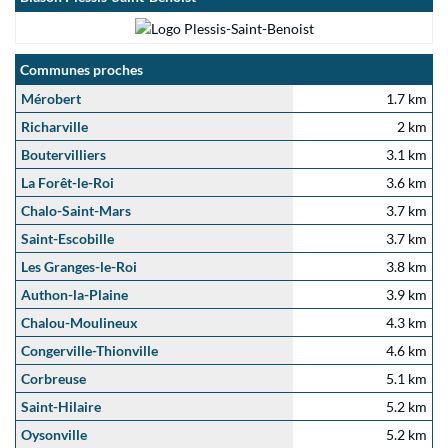
Communes proches
Mérobert
1.7 km
Richarville
2 km
Boutervilliers
3.1 km
La Forêt-le-Roi
3.6 km
Chalo-Saint-Mars
3.7 km
Saint-Escobille
3.7 km
Les Granges-le-Roi
3.8 km
Authon-la-Plaine
3.9 km
Chalou-Moulineux
4.3 km
Congerville-Thionville
4.6 km
Corbreuse
5.1 km
Saint-Hilaire
5.2 km
Oysonville
5.2 km