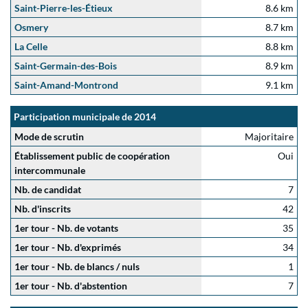
Saint-Pierre-les-Étieux
8.6 km
Osmery
8.7 km
La Celle
8.8 km
Saint-Germain-des-Bois
8.9 km
Saint-Amand-Montrond
9.1 km
Participation municipale de 2014
Mode de scrutin
Majoritaire
Établissement public de coopération
Oui
intercommunale
Nb. de candidat
7
Nb. d'inscrits
42
1er tour - Nb. de votants
35
1er tour - Nb. d'exprimés
34
1er tour - Nb. de blancs / nuls
1
1er tour - Nb. d'abstention
7