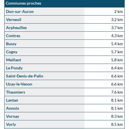
Communes proches
Dun-sur-Auron
2 km
Verneuil
3.2 km
Arpheuilles
3.7 km
Contres
4.3 km
Bussy
5.4 km
Cogny
5.7 km
Meillant
5.8 km
Le Pondy
6.4 km
Saint-Denis-de-Palin
6.6 km
Uzay-le-Venon
6.6 km
Thaumiers
7.6 km
Lantan
8.1 km
Annoix
8.1 km
Vornay
8.3 km
Vorly
8.5 km