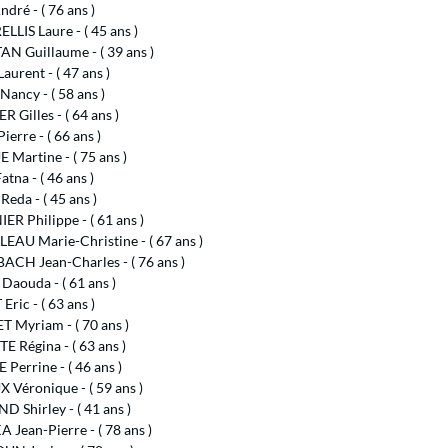
ndré - ( 76 ans )
LIS Laure - ( 45 ans )
N Guillaume - ( 39 ans )
urent - ( 47 ans )
ancy - ( 58 ans )
 Gilles - ( 64 ans )
ierre - ( 66 ans )
Martine - ( 75 ans )
tna - ( 46 ans )
eda - ( 45 ans )
R Philippe - ( 61 ans )
EAU Marie-Christine - ( 67 ans )
CH Jean-Charles - ( 76 ans )
aouda - ( 61 ans )
ric - ( 63 ans )
 Myriam - ( 70 ans )
 Régina - ( 63 ans )
Perrine - ( 46 ans )
Véronique - ( 59 ans )
 Shirley - ( 41 ans )
Jean-Pierre - ( 78 ans )