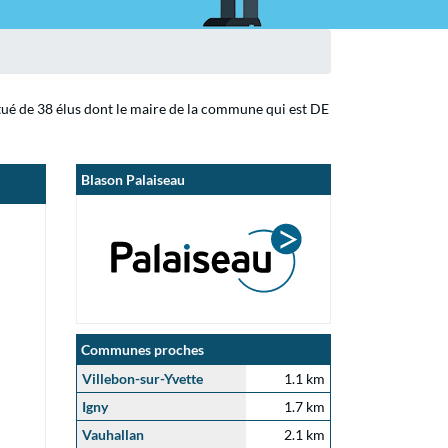
itué de 38 élus dont le maire de la commune qui est DE
Blason Palaiseau
Communes proches
Villebon-sur-Yvette
1.1 km
Igny
1.7 km
Vauhallan
2.1 km