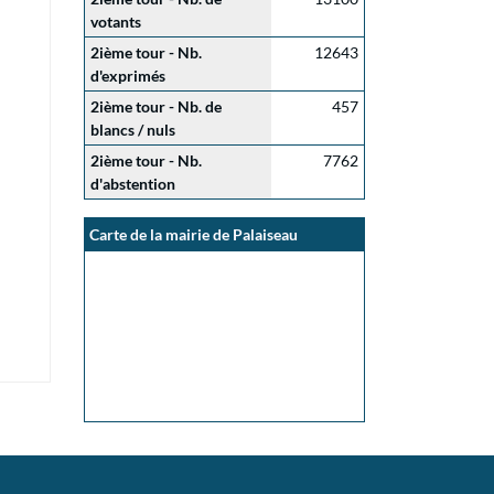
votants
2ième tour - Nb.
12643
d'exprimés
2ième tour - Nb. de
457
blancs / nuls
2ième tour - Nb.
7762
d'abstention
Carte de la mairie de Palaiseau