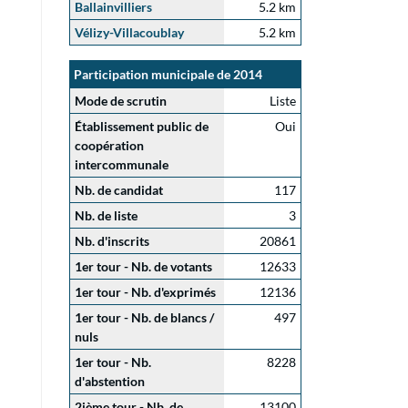
Ballainvilliers
5.2 km
Vélizy-Villacoublay
5.2 km
Participation municipale de 2014
Mode de scrutin
Liste
Établissement public de
Oui
coopération
intercommunale
Nb. de candidat
117
Nb. de liste
3
Nb. d'inscrits
20861
1er tour - Nb. de votants
12633
1er tour - Nb. d'exprimés
12136
1er tour - Nb. de blancs /
497
nuls
1er tour - Nb.
8228
d'abstention
2ième tour - Nb. de
13100