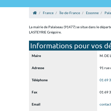
France
Île-de-France
Essonne
Pal
La mairie de Palaiseau (91477) se situe dans le dépar
LASTEYRIE Grégoire.
Informations pour vos dé
Maire
M. DE L
Adresse
91 rue 
Téléphone
01 69 
Fax
01 69 
Email
contact