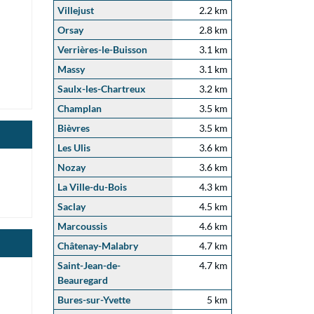
Villejust
2.2 km
Orsay
2.8 km
Verrières-le-Buisson
3.1 km
Massy
3.1 km
Saulx-les-Chartreux
3.2 km
Champlan
3.5 km
Bièvres
3.5 km
Les Ulis
3.6 km
Nozay
3.6 km
La Ville-du-Bois
4.3 km
Saclay
4.5 km
Marcoussis
4.6 km
Châtenay-Malabry
4.7 km
Saint-Jean-de-
4.7 km
Beauregard
Bures-sur-Yvette
5 km