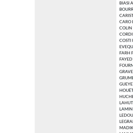
BIASI A
BOURREL
CARISTA
CARO La
COLIN N
CORDIER
COSTI P
EVEQUE 
FARH Fa
FAYED R
FOURNIE
GRAVEL
GRUMBA
GUEYE D
HOUËT E
HUCHET
LAHUTTE
LAMINE 
LEDOUX 
LEGRAND
MADIKA 