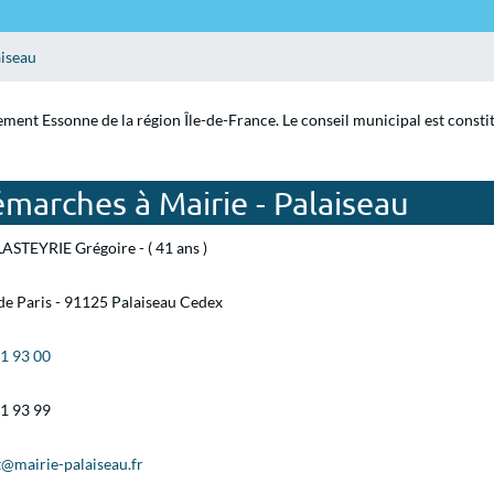
aiseau
tement Essonne de la région Île-de-France. Le conseil municipal est const
marches à Mairie - Palaiseau
ASTEYRIE Grégoire - ( 41 ans )
de Paris - 91125 Palaiseau Cedex
31 93 00
31 93 99
@mairie-palaiseau.fr