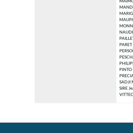
MAIMOU
MANDOK
MARIGN
MAUPAS 
MONNOT 
NAUDIN 
PAILLET
PARET V
PERSON 
PESCHAN
PHILIPP
PINTO C
PRECIA
SADJI M
SIRE Je
VITTECO