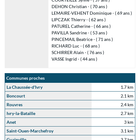
DEHON Christian - ( 70 ans )
LEMAIRE-VEHENT Dominique - ( 69 ans )
LIPCZAK Thierry - ( 62 ans )
PATUREL Catherine - ( 66 ans )
PAVILLA Sandrine - ( 53 ans )
PINCEMAIL Beatrice - ( 71 ans )
RICHARD Luc - ( 68 ans )
SCHIRRER Alain - ( 76 ans )
VASSE Ingrid - ( 44 ans )
Communes proches
La Chaussée-d'Ivry
1.7 km
Boncourt
2.1 km
Rouvres
2.4 km
Ivry-la-Bataille
2.7 km
Anet
3 km
Saint-Ouen-Marchefroy
3.1 km
Guainville
3.7 km