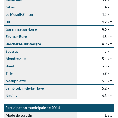
Gilles
4 km
Le Mesnil-Simon
4.2 km
Bû
4.2 km
Garennes-sur-Eure
4.6 km
Ézy-sur-Eure
4.8 km
Berchères-sur-Vesgre
4.9 km
Saussay
5 km
Mondreville
5.4 km
Bueil
5.5 km
Tilly
5.9 km
Neauphlette
6.1 km
Saint-Lubin-de-la-Haye
6.2 km
Neuilly
6.3 km
Participation municipale de 2014
Mode de scrutin
Liste