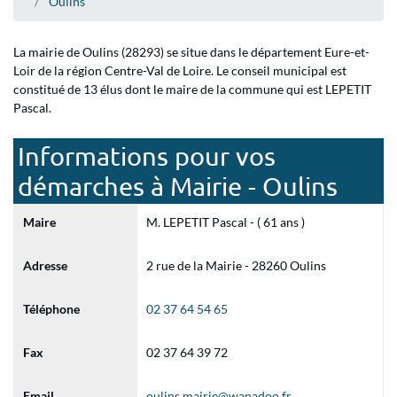
Oulins
La mairie de Oulins (28293) se situe dans le département Eure-et-
Loir de la région Centre-Val de Loire. Le conseil municipal est
constitué de 13 élus dont le maire de la commune qui est LEPETIT
Pascal.
Informations pour vos
démarches à Mairie - Oulins
Maire
M. LEPETIT Pascal - ( 61 ans )
Adresse
2 rue de la Mairie - 28260 Oulins
Téléphone
02 37 64 54 65
Fax
02 37 64 39 72
Email
oulins.mairie@wanadoo.fr