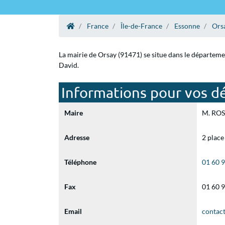
France
Île-de-France
Essonne
Ors
La mairie de Orsay (91471) se situe dans le départeme
David.
Informations pour vos dé
Maire
M. ROS 
Adresse
2 place
Téléphone
01 60 
Fax
01 60 
Email
contac