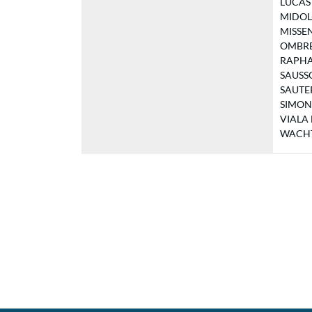
LUCAS E
MIDOL-
MISSENA
OMBREL
RAPHAE
SAUSSOL
SAUTERO
SIMON P
VIALA M
WACHTH