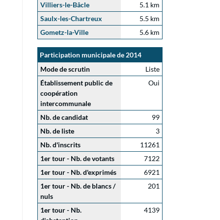
Villiers-le-Bâcle
5.1 km
Saulx-les-Chartreux
5.5 km
Gometz-la-Ville
5.6 km
Participation municipale de 2014
Mode de scrutin
Liste
Établissement public de
Oui
coopération
intercommunale
Nb. de candidat
99
Nb. de liste
3
Nb. d'inscrits
11261
1er tour - Nb. de votants
7122
1er tour - Nb. d'exprimés
6921
1er tour - Nb. de blancs /
201
nuls
1er tour - Nb.
4139