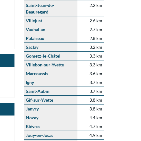
Saint-Jean-de-
2.2 km
Beauregard
Villejust
2.6 km
Vauhallan
2.7 km
Palaiseau
2.8 km
Saclay
3.2 km
Gometz-le-Châtel
3.3 km
Villebon-sur-Yvette
3.3 km
Marcoussis
3.6 km
Igny
3.7 km
Saint-Aubin
3.7 km
Gif-sur-Yvette
3.8 km
Janvry
3.8 km
Nozay
4.4 km
Bièvres
4.7 km
Jouy-en-Josas
4.9 km