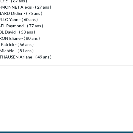
ric - ( 67 ans )
MONNET Alexis - ( 27 ans )
RD Didier - ( 75 ans )
LO Yann - ( 60 ans )
L Raymond - ( 77 ans )
 David - ( 53 ans )
N Eliane - ( 80 ans )
atrick - ( 56 ans )
ichèle - ( 81 ans )
AUSEN Ariane - ( 49 ans )