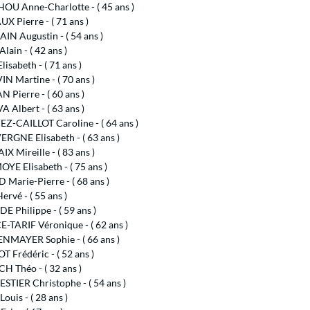
OU Anne-Charlotte - ( 45 ans )
X Pierre - ( 71 ans )
N Augustin - ( 54 ans )
ain - ( 42 ans )
isabeth - ( 71 ans )
N Martine - ( 70 ans )
Pierre - ( 60 ans )
A Albert - ( 63 ans )
Z-CAILLOT Caroline - ( 64 ans )
RGNE Elisabeth - ( 63 ans )
X Mireille - ( 83 ans )
E Elisabeth - ( 75 ans )
Marie-Pierre - ( 68 ans )
rvé - ( 55 ans )
 Philippe - ( 59 ans )
-TARIF Véronique - ( 62 ans )
NMAYER Sophie - ( 66 ans )
 Frédéric - ( 52 ans )
H Théo - ( 32 ans )
STIER Christophe - ( 54 ans )
ouis - ( 28 ans )