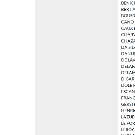
BENICH
BERTIAU
BOUSBAI
CANO Al
CAUX El
CHARVI
CHAZAN 
DA SILV
DANHIE
DE LAVE
DELAFAI
DELAMOY
DIGARD 
DOLE He
ESCANDE
FRANCE
GERSTE
HENRIOT
LAZUEC
LE FORE
LEROY L