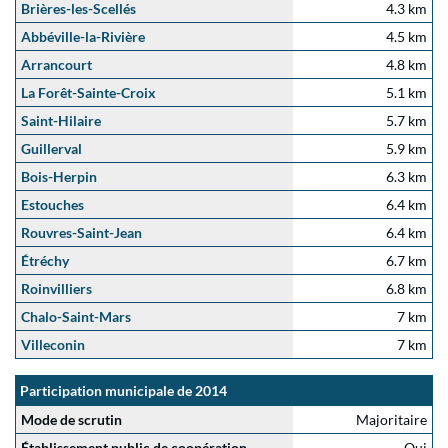
Brières-les-Scellés
4.3 km
Abbéville-la-Rivière
4.5 km
Arrancourt
4.8 km
La Forêt-Sainte-Croix
5.1 km
Saint-Hilaire
5.7 km
Guillerval
5.9 km
Bois-Herpin
6.3 km
Estouches
6.4 km
Rouvres-Saint-Jean
6.4 km
Étréchy
6.7 km
Roinvilliers
6.8 km
Chalo-Saint-Mars
7 km
Villeconin
7 km
Participation municipale de 2014
Mode de scrutin
Majoritaire
Établissement public de coopération
Oui