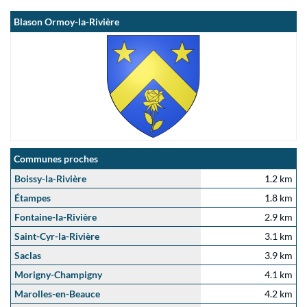
Blason Ormoy-la-Rivière
Communes proches
Boissy-la-Rivière
1.2 km
Étampes
1.8 km
Fontaine-la-Rivière
2.9 km
Saint-Cyr-la-Rivière
3.1 km
Saclas
3.9 km
Morigny-Champigny
4.1 km
Marolles-en-Beauce
4.2 km