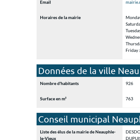
Email
mairie
Horaires de la mairie
Monday
Saturd
Tuesda
Wednes
Thursd
Friday
Données de la ville Neau
Nombre d'habitants
926
Surface en m²
763
Conseil municipal Neaup
Liste des élus de la mairie de Neauphle-
DESDOIT
le-Vieux
DUPUIS 