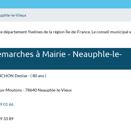
uphle-le-Vieux
le département Yvelines de la région Île-de-France. Le conseil municipal 
marches à Mairie - Neauphle-le-
NCHON Denise - ( 80 ans )
Aux-Moutons - 78640 Neauphle-le-Vieux
89 01 66
89 33 89