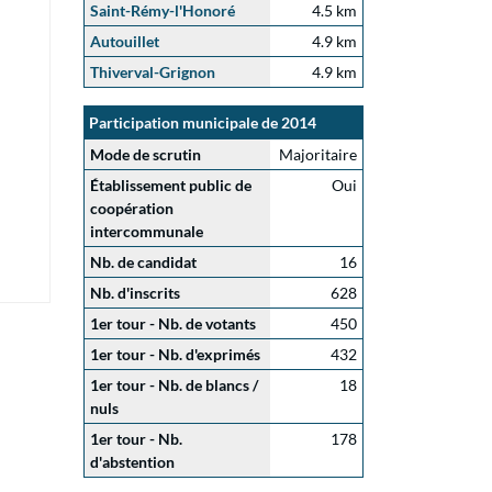
Saint-Rémy-l'Honoré
4.5 km
Autouillet
4.9 km
Thiverval-Grignon
4.9 km
Participation municipale de 2014
Mode de scrutin
Majoritaire
Établissement public de
Oui
coopération
intercommunale
Nb. de candidat
16
Nb. d'inscrits
628
1er tour - Nb. de votants
450
1er tour - Nb. d'exprimés
432
1er tour - Nb. de blancs /
18
nuls
1er tour - Nb.
178
d'abstention