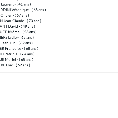
aurent - ( 41 ans )
DINI Véronique - ( 68 ans )
livier - ( 67 ans )
Jean-Claude - ( 70 ans )
NT David - ( 49 ans )
T Jérôme - ( 53 ans )
RS Lydie - ( 65 ans )
ean-Luc - ( 69 ans )
 Françoise - ( 68 ans )
Patricia - ( 64 ans )
 Muriel - ( 65 ans )
RE Loïc - ( 62 ans )