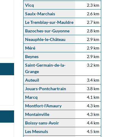
Vicq
2.3 km
Saulx-Marchais
2.6 km
Le Tremblay-sur-Mauldre
2.7 km
Bazoches-sur-Guyonne
2.8 km
Neauphle-le-Château
2.9 km
Méré
2.9 km
Beynes
2.9 km
Saint-Germain-de-la-
3.2 km
Grange
Auteuil
3.4 km
Jouars-Pontchartrain
3.8 km
Marcq
4.1 km
Montfort-l'Amaury
4.3 km
Montainville
4.3 km
Boissy-sans-Avoir
4.4 km
Les Mesnuls
4.5 km