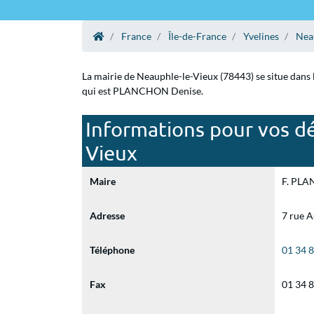
France
Île-de-France
Yvelines
Nea
La mairie de Neauphle-le-Vieux (78443) se situe dans 
qui est PLANCHON Denise.
Informations pour vos dé
Vieux
Maire
F. PLA
Adresse
7 rue 
Téléphone
01 34 
Fax
01 34 