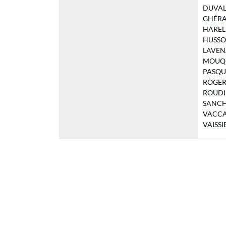
DUVAL L
GHÉRAR
HAREL O
HUSSON 
LAVENA
MOUQUE
PASQUIE
ROGER J
ROUDIER
SANCHO 
VACCARI
VAISSIE