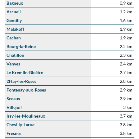
Bagneux
0.9 km
Arcueil
1.2 km
Gentilly
1.6 km
Malakoff
1.9 km
Cachan
1.9 km
Bourg-la-Reine
2.2 km
Châtillon
2.3 km
Vanves
2.4 km
Le Kremlin-Bicêtre
2.7 km
L'Haÿ-les-Roses
2.8 km
Fontenay-aux-Roses
2.9 km
Sceaux
2.9 km
Villejuif
3 km
Issy-les-Moulineaux
3.7 km
Chevilly-Larue
3.8 km
Fresnes
3.8 km