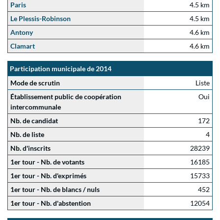
Paris
4.5 km
Le Plessis-Robinson
4.5 km
Antony
4.6 km
Clamart
4.6 km
Participation municipale de 2014
Mode de scrutin
Liste
Établissement public de coopération
Oui
intercommunale
Nb. de candidat
172
Nb. de liste
4
Nb. d'inscrits
28239
1er tour - Nb. de votants
16185
1er tour - Nb. d'exprimés
15733
1er tour - Nb. de blancs / nuls
452
1er tour - Nb. d'abstention
12054