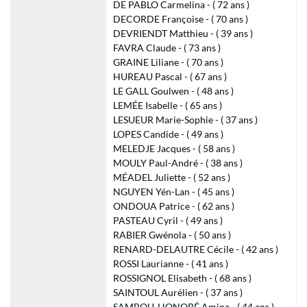
DE PABLO Carmelina - ( 72 ans )
DECORDE Françoise - ( 70 ans )
DEVRIENDT Matthieu - ( 39 ans )
FAVRA Claude - ( 73 ans )
GRAINE Liliane - ( 70 ans )
HUREAU Pascal - ( 67 ans )
LE GALL Goulwen - ( 48 ans )
LEMÉE Isabelle - ( 65 ans )
LESUEUR Marie-Sophie - ( 37 ans )
LOPES Candide - ( 49 ans )
MELEDJE Jacques - ( 58 ans )
MOULY Paul-André - ( 38 ans )
MÉADEL Juliette - ( 52 ans )
NGUYEN Yén-Lan - ( 45 ans )
ONDOUA Patrice - ( 62 ans )
PASTEAU Cyril - ( 49 ans )
RABIER Gwénola - ( 50 ans )
RENARD-DELAUTRE Cécile - ( 42 ans )
ROSSI Laurianne - ( 41 ans )
ROSSIGNOL Elisabeth - ( 68 ans )
SAINTOUL Aurélien - ( 37 ans )
SAMBOU-HONORÉ Amina - ( 44 ans )