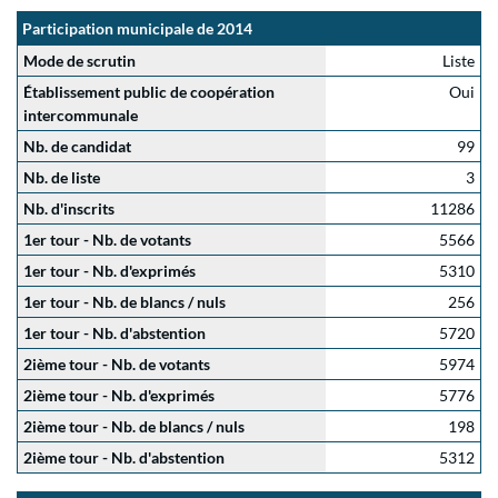
Participation municipale de 2014
Mode de scrutin
Liste
Établissement public de coopération
Oui
intercommunale
Nb. de candidat
99
Nb. de liste
3
Nb. d'inscrits
11286
1er tour - Nb. de votants
5566
1er tour - Nb. d'exprimés
5310
1er tour - Nb. de blancs / nuls
256
1er tour - Nb. d'abstention
5720
2ième tour - Nb. de votants
5974
2ième tour - Nb. d'exprimés
5776
2ième tour - Nb. de blancs / nuls
198
2ième tour - Nb. d'abstention
5312