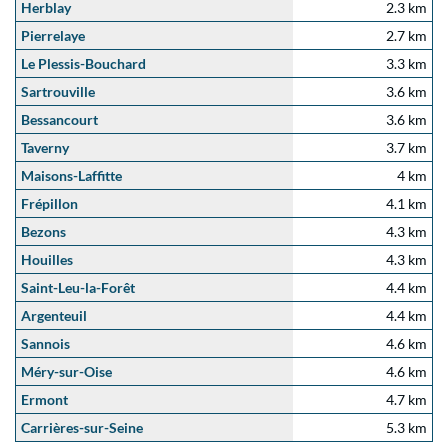
Herblay
2.3 km
Pierrelaye
2.7 km
Le Plessis-Bouchard
3.3 km
Sartrouville
3.6 km
Bessancourt
3.6 km
Taverny
3.7 km
Maisons-Laffitte
4 km
Frépillon
4.1 km
Bezons
4.3 km
Houilles
4.3 km
Saint-Leu-la-Forêt
4.4 km
Argenteuil
4.4 km
Sannois
4.6 km
Méry-sur-Oise
4.6 km
Ermont
4.7 km
Carrières-sur-Seine
5.3 km