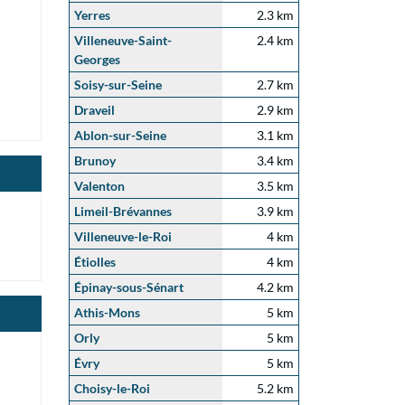
Yerres
2.3 km
Villeneuve-Saint-
2.4 km
Georges
Soisy-sur-Seine
2.7 km
Draveil
2.9 km
Ablon-sur-Seine
3.1 km
Brunoy
3.4 km
Valenton
3.5 km
Limeil-Brévannes
3.9 km
Villeneuve-le-Roi
4 km
Étiolles
4 km
Épinay-sous-Sénart
4.2 km
Athis-Mons
5 km
Orly
5 km
Évry
5 km
Choisy-le-Roi
5.2 km