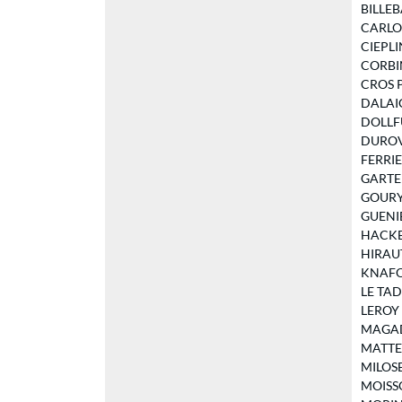
BILLEBA
CARLOS 
CIEPLIN
CORBIN 
CROS Pa
DALAIGR
DOLLFUS
DUROVR
FERRIER
GARTENL
GOURY G
GUENIER
HACKER
HIRAUT 
KNAFO 
LE TADI
LEROY F
MAGADO
MATTEN
MILOSEV
MOISSON