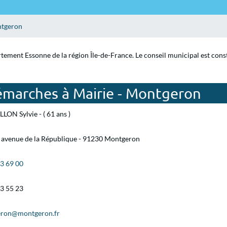
tgeron
tement Essonne de la région Île-de-France. Le conseil municipal est cons
émarches à Mairie - Montgeron
LLON Sylvie - ( 61 ans )
s avenue de la République - 91230 Montgeron
83 69 00
03 55 23
ron@montgeron.fr