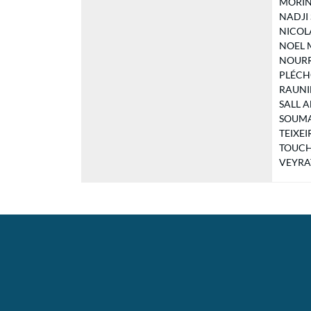
MORIN A
NADJI S
NICOLAS
NOEL Mi
NOURRY
PLÉCHOT
RAUNIER
SALL Al
SOUMAR
TEIXEIR
TOUCHO
VEYRAT 