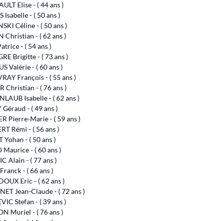
ULT Elise - ( 44 ans )
Isabelle - ( 50 ans )
SKI Céline - ( 50 ans )
Christian - ( 62 ans )
trice - ( 54 ans )
E Brigitte - ( 73 ans )
 Valérie - ( 60 ans )
AY François - ( 55 ans )
 Christian - ( 76 ans )
AUB Isabelle - ( 62 ans )
éraud - ( 49 ans )
 Pierre-Marie - ( 59 ans )
T Rémi - ( 56 ans )
Yohan - ( 50 ans )
Maurice - ( 60 ans )
C Alain - ( 77 ans )
ranck - ( 66 ans )
UX Eric - ( 62 ans )
ET Jean-Claude - ( 72 ans )
IC Stefan - ( 39 ans )
 Muriel - ( 76 ans )