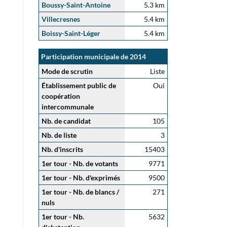
Boussy-Saint-Antoine
5.3 km
Villecresnes
5.4 km
Boissy-Saint-Léger
5.4 km
Participation municipale de 2014
Mode de scrutin
Liste
Établissement public de
Oui
coopération
intercommunale
Nb. de candidat
105
Nb. de liste
3
Nb. d'inscrits
15403
1er tour - Nb. de votants
9771
1er tour - Nb. d'exprimés
9500
1er tour - Nb. de blancs /
271
nuls
1er tour - Nb.
5632