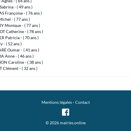
gnès - ( 64 ans )
abrina - ( 49 ans )
 Françoise - ( 76 ans )
chel - ( 77 ans )
 Monique - ( 77 ans )
 Catherine - ( 78 ans )
 Patricia - ( 70 ans )
y - ( 52 ans )
É Oumar - ( 41 ans )
A Anne - ( 46 ans )
N Caroline - ( 38 ans )
Clément - ( 32 ans )
Mentions légales
-
Contact
© 2026 mairies.online