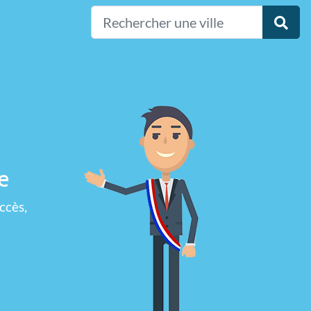
e
ccès,