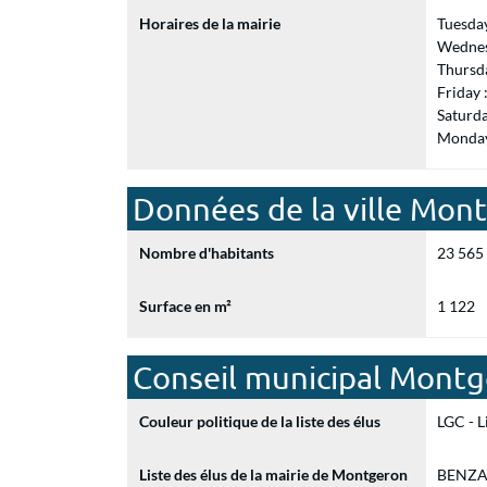
Horaires de la mairie
Tuesda
Wednes
Thursd
Friday
Saturd
Monday
Données de la ville Mon
Nombre d'habitants
23 565
Surface en m²
1 122
Conseil municipal Mont
Couleur politique de la liste des élus
LGC - L
Liste des élus de la mairie de Montgeron
BENZART