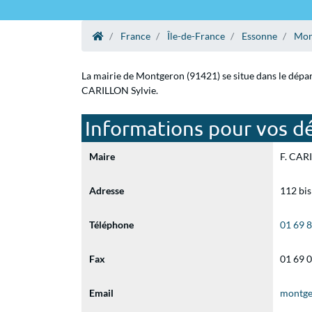
France
Île-de-France
Essonne
Mon
La mairie de Montgeron (91421) se situe dans le dépar
CARILLON Sylvie.
Informations pour vos d
Maire
F. CARI
Adresse
112 bi
Téléphone
01 69 
Fax
01 69 
Email
montge