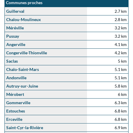
Communes proches
Guillerval
2.7 km
Chalou-Moulineux
2.8 km
Méréville
3.2 km
Pussay
3.2 km
Angerville
4.1 km
Congerville-Thionville
4.2 km
Saclas
5 km
Chalo-Saint-Mars
5.1 km
Andonville
5.1 km
Autruy-sur-Juine
5.8 km
Mérobert
6 km
Gommerville
6.3 km
Estouches
6.8 km
Erceville
6.8 km
Saint-Cyr-la-Rivière
6.9 km