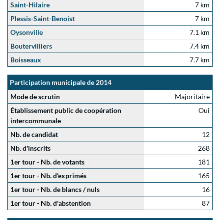
Saint-Hilaire
7 km
Plessis-Saint-Benoist
7 km
Oysonville
7.1 km
Boutervilliers
7.4 km
Boisseaux
7.7 km
Participation municipale de 2014
Mode de scrutin
Majoritaire
Établissement public de coopération
Oui
intercommunale
Nb. de candidat
12
Nb. d'inscrits
268
1er tour - Nb. de votants
181
1er tour - Nb. d'exprimés
165
1er tour - Nb. de blancs / nuls
16
1er tour - Nb. d'abstention
87