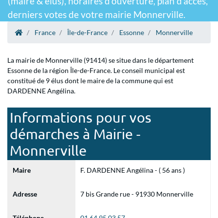
(maire & élus), horaires d'ouverture, plan d'accès,
derniers votes de votre mairie Monnerville.
France
Île-de-France
Essonne
Monnerville
La mairie de Monnerville (91414) se situe dans le département
Essonne de la région Île-de-France. Le conseil municipal est
constitué de 9 élus dont le maire de la commune qui est
DARDENNE Angélina.
Informations pour vos
démarches à Mairie -
Monnerville
Maire
F. DARDENNE Angélina - ( 56 ans )
Adresse
7 bis Grande rue - 91930 Monnerville
Téléphone
01 64 95 03 57