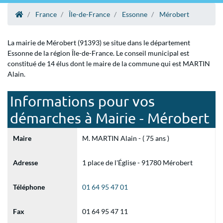
France
Île-de-France
Essonne
Mérobert
La mairie de Mérobert (91393) se situe dans le département
Essonne de la région Île-de-France. Le conseil municipal est
constitué de 14 élus dont le maire de la commune qui est MARTIN
Alain.
Informations pour vos
démarches à Mairie - Mérobert
Maire
M. MARTIN Alain - ( 75 ans )
Adresse
1 place de l'Église - 91780 Mérobert
Téléphone
01 64 95 47 01
Fax
01 64 95 47 11