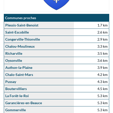
Communes proches
Plessis-Saint-Benoist
1.7 km
Saint-Escobille
2.6 km
Congerville-Thionville
2.9 km
Chalou-Moulineux
3.3 km
Richarville
3.5 km
Oysonville
3.6 km
Authon-la-Plaine
3.9 km
Chalo-Saint-Mars
4.2 km
Pussay
4.3 km
Boutervilliers
4.5 km
La Forêt-le-Roi
5.3 km
Garancières-en-Beauce
5.3 km
Gommerville
5.3 km