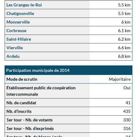
Les Granges-le-Roi
5.5 km
Chatignonville
5.5 km
Monnerville
6 km
Corbreuse
6.1 km
Saint-Hilaire
6.2 km
Vierville
6.6 km
Ardelu
6.8 km
Participation municipale de 2014
Mode de scrutin
Majoritaire
Établissement public de coopération
Oui
intercommunale
Nb. de candidat
41
Nb. d'inscrits
435
1er tour - Nb. de votants
330
1er tour - Nb. d'exprimés
316
1er tour - Nb. de blancs / nuls
14