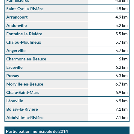
Pannecières
4.6 km
Saint-Cyr-la-Rivière
4.8 km
Arrancourt
4.9 km
Andonville
5.2 km
Fontaine-la-Rivière
5.5 km
Chalou-Moulineux
5.7 km
Angerville
5.7 km
Charmont-en-Beauce
6 km
Erceville
6.2 km
Pussay
6.3 km
Morville-en-Beauce
6.7 km
Chalo-Saint-Mars
6.9 km
Léouville
6.9 km
Boissy-la-Rivière
7.1 km
Abbéville-la-Rivière
7.1 km
Participation municipale de 2014