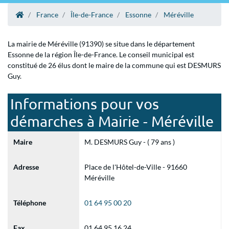
France
Île-de-France
Essonne
Méréville
La mairie de Méréville (91390) se situe dans le département
Essonne de la région Île-de-France. Le conseil municipal est
constitué de 26 élus dont le maire de la commune qui est DESMURS
Guy.
Informations pour vos
démarches à Mairie - Méréville
Maire
M. DESMURS Guy - ( 79 ans )
Adresse
Place de l'Hôtel-de-Ville - 91660
Méréville
Téléphone
01 64 95 00 20
Fax
01 64 95 16 24