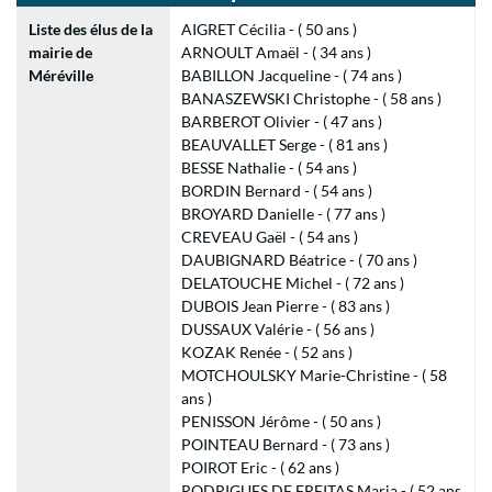
Liste des élus de la
AIGRET Cécilia - ( 50 ans )
mairie de
ARNOULT Amaël - ( 34 ans )
Méréville
BABILLON Jacqueline - ( 74 ans )
BANASZEWSKI Christophe - ( 58 ans )
BARBEROT Olivier - ( 47 ans )
BEAUVALLET Serge - ( 81 ans )
BESSE Nathalie - ( 54 ans )
BORDIN Bernard - ( 54 ans )
BROYARD Danielle - ( 77 ans )
CREVEAU Gaël - ( 54 ans )
DAUBIGNARD Béatrice - ( 70 ans )
DELATOUCHE Michel - ( 72 ans )
DUBOIS Jean Pierre - ( 83 ans )
DUSSAUX Valérie - ( 56 ans )
KOZAK Renée - ( 52 ans )
MOTCHOULSKY Marie-Christine - ( 58
ans )
PENISSON Jérôme - ( 50 ans )
POINTEAU Bernard - ( 73 ans )
POIROT Eric - ( 62 ans )
RODRIGUES DE FREITAS Maria - ( 52 ans