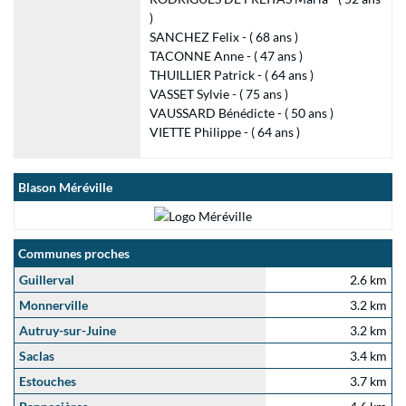
)
SANCHEZ Felix - ( 68 ans )
TACONNE Anne - ( 47 ans )
THUILLIER Patrick - ( 64 ans )
VASSET Sylvie - ( 75 ans )
VAUSSARD Bénédicte - ( 50 ans )
VIETTE Philippe - ( 64 ans )
Blason Méréville
Communes proches
Guillerval
2.6 km
Monnerville
3.2 km
Autruy-sur-Juine
3.2 km
Saclas
3.4 km
Estouches
3.7 km