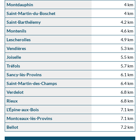
Montdauphin
4 km
Saint-Martin-du-Boschet
4 km
Saint-Barthélemy
4.2 km
Montenils
4.6 km
Lescherolles
4.9 km
Vendières
5.3 km
Joiselle
5.5 km
Tréfols
5.7 km
Sancy-lès-Provins
6.1 km
Saint-Martin-des-Champs
6.4 km
Verdelot
6.8 km
Rieux
6.8 km
L'Épine-aux-Bois
7.1 km
Montceaux-lès-Provins
7.1 km
Bellot
7.2 km