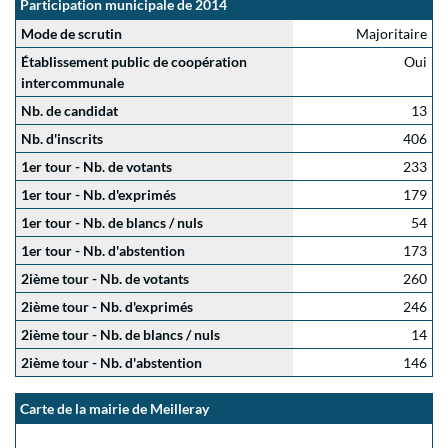
Participation municipale de 2014
Mode de scrutin
Majoritaire
Établissement public de coopération
Oui
intercommunale
Nb. de candidat
13
Nb. d'inscrits
406
1er tour - Nb. de votants
233
1er tour - Nb. d'exprimés
179
1er tour - Nb. de blancs / nuls
54
1er tour - Nb. d'abstention
173
2ième tour - Nb. de votants
260
2ième tour - Nb. d'exprimés
246
2ième tour - Nb. de blancs / nuls
14
2ième tour - Nb. d'abstention
146
Carte de la mairie de Meilleray