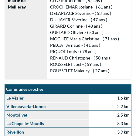
mairie de
CLOZIER Jérôme - ( 52 ans )
Meilleray
CROCHEMAR Josiane - ( 61 ans )
DELAPLACE Séverine - ( 53 ans )
DUHAYER Séverine - ( 47 ans )
GIRARD Corinne - ( 48 ans )
GUELARD Olivier - ( 53 ans )
MOCHEE Marie Christine - ( 71 ans )
PELCAT Arnaud - ( 41 ans )
PIQUOT Louis - ( 78 ans )
RENAUD Christophe - ( 50 ans )
ROUSSELET Joël - ( 59 ans )
ROUSSELET Malaury - ( 27 ans )
Communes proches
Le Vézier
1.6 km
Villeneuve-la-Lionne
2.2 km
Montolivet
2.5 km
La Chapelle-Moutils
3.3 km
Réveillon
3.9 km