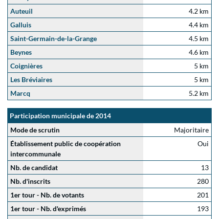
Auteuil
4.2 km
Galluis
4.4 km
Saint-Germain-de-la-Grange
4.5 km
Beynes
4.6 km
Coignières
5 km
Les Bréviaires
5 km
Marcq
5.2 km
Participation municipale de 2014
Mode de scrutin
Majoritaire
Établissement public de coopération
Oui
intercommunale
Nb. de candidat
13
Nb. d'inscrits
280
1er tour - Nb. de votants
201
1er tour - Nb. d'exprimés
193