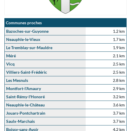
Communes proches
Bazoches-sur-Guyonne
1.2 km
Neauphle-le-Vieux
1.7 km
Le Tremblay-sur-Mauldre
1.9 km
Méré
2.1 km
Vicq
2.5 km
Villiers-Saint-Frédéric
2.5 km
Les Mesnuls
2.8 km
Montfort-l'Amaury
2.9 km
Saint-Rémy-l'Honoré
3.2 km
Neauphle-le-Château
3.6 km
Jouars-Pontchartrain
3.7 km
Saulx-Marchais
3.7 km
Boissy-sans-Avoir
4.2 km