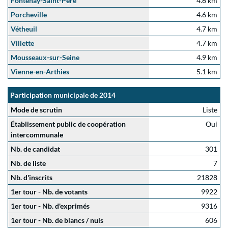
Fontenay-Saint-Père
4.6 km
Porcheville
4.6 km
Vétheuil
4.7 km
Villette
4.7 km
Mousseaux-sur-Seine
4.9 km
Vienne-en-Arthies
5.1 km
Participation municipale de 2014
Mode de scrutin
Liste
Établissement public de coopération
Oui
intercommunale
Nb. de candidat
301
Nb. de liste
7
Nb. d'inscrits
21828
1er tour - Nb. de votants
9922
1er tour - Nb. d'exprimés
9316
1er tour - Nb. de blancs / nuls
606