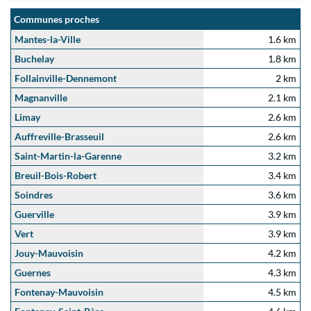
Communes proches
Mantes-la-Ville
1.6 km
Buchelay
1.8 km
Follainville-Dennemont
2 km
Magnanville
2.1 km
Limay
2.6 km
Auffreville-Brasseuil
2.6 km
Saint-Martin-la-Garenne
3.2 km
Breuil-Bois-Robert
3.4 km
Soindres
3.6 km
Guerville
3.9 km
Vert
3.9 km
Jouy-Mauvoisin
4.2 km
Guernes
4.3 km
Fontenay-Mauvoisin
4.5 km