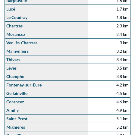
Barjouville
1.6 km
Lucé
1.7 km
Le Coudray
1.8 km
Chartres
2.3 km
Morancez
2.4 km
Ver-lès-Chartres
3 km
Mainvilliers
3.2 km
Thivars
3.4 km
Lèves
3.5 km
Champhol
3.8 km
Fontenay-sur-Eure
4.2 km
Gellainville
4.5 km
Corancez
4.6 km
Amilly
4.9 km
Saint-Prest
5.1 km
Mignières
5.2 km