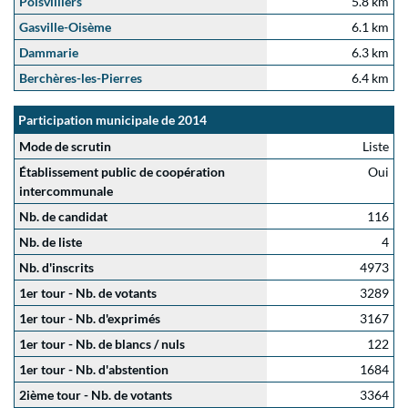
Poisvilliers
5.8 km
Gasville-Oisème
6.1 km
Dammarie
6.3 km
Berchères-les-Pierres
6.4 km
Participation municipale de 2014
Mode de scrutin
Liste
Établissement public de coopération
Oui
intercommunale
Nb. de candidat
116
Nb. de liste
4
Nb. d'inscrits
4973
1er tour - Nb. de votants
3289
1er tour - Nb. d'exprimés
3167
1er tour - Nb. de blancs / nuls
122
1er tour - Nb. d'abstention
1684
2ième tour - Nb. de votants
3364