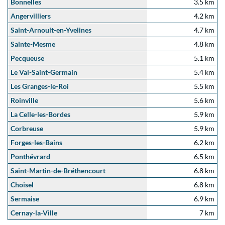
Bonnelles
3.5 km
Angervilliers
4.2 km
Saint-Arnoult-en-Yvelines
4.7 km
Sainte-Mesme
4.8 km
Pecqueuse
5.1 km
Le Val-Saint-Germain
5.4 km
Les Granges-le-Roi
5.5 km
Roinville
5.6 km
La Celle-les-Bordes
5.9 km
Corbreuse
5.9 km
Forges-les-Bains
6.2 km
Ponthévrard
6.5 km
Saint-Martin-de-Bréthencourt
6.8 km
Choisel
6.8 km
Sermaise
6.9 km
Cernay-la-Ville
7 km