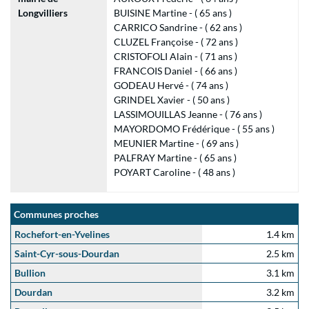
Longvilliers
BUISINE Martine - ( 65 ans )
CARRICO Sandrine - ( 62 ans )
CLUZEL Françoise - ( 72 ans )
CRISTOFOLI Alain - ( 71 ans )
FRANCOIS Daniel - ( 66 ans )
GODEAU Hervé - ( 74 ans )
GRINDEL Xavier - ( 50 ans )
LASSIMOUILLAS Jeanne - ( 76 ans )
MAYORDOMO Frédérique - ( 55 ans )
MEUNIER Martine - ( 69 ans )
PALFRAY Martine - ( 65 ans )
POYART Caroline - ( 48 ans )
Communes proches
Rochefort-en-Yvelines
1.4 km
Saint-Cyr-sous-Dourdan
2.5 km
Bullion
3.1 km
Dourdan
3.2 km