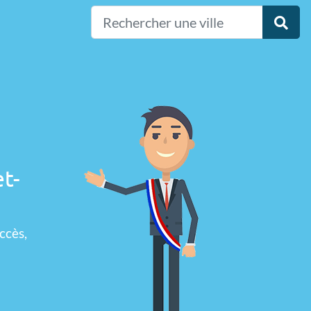
et-
ccès,