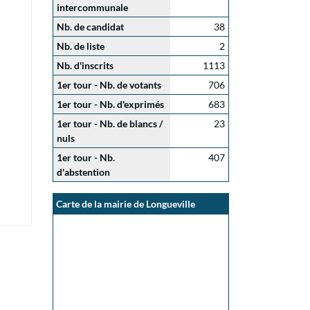
intercommunale
Nb. de candidat
38
Nb. de liste
2
Nb. d'inscrits
1113
1er tour - Nb. de votants
706
1er tour - Nb. d'exprimés
683
1er tour - Nb. de blancs /
23
nuls
1er tour - Nb.
407
d'abstention
Carte de la mairie de Longueville