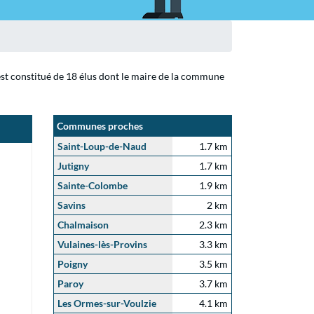
est constitué de 18 élus dont le maire de la commune
Communes proches
Saint-Loup-de-Naud
1.7 km
Jutigny
1.7 km
Sainte-Colombe
1.9 km
Savins
2 km
Chalmaison
2.3 km
Vulaines-lès-Provins
3.3 km
Poigny
3.5 km
Paroy
3.7 km
Les Ormes-sur-Voulzie
4.1 km