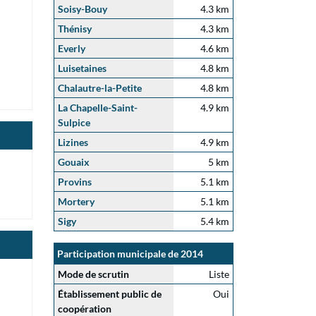
Soisy-Bouy
4.3 km
Thénisy
4.3 km
Everly
4.6 km
Luisetaines
4.8 km
Chalautre-la-Petite
4.8 km
La Chapelle-Saint-
4.9 km
Sulpice
Lizines
4.9 km
Gouaix
5 km
Provins
5.1 km
Mortery
5.1 km
Sigy
5.4 km
Participation municipale de 2014
Mode de scrutin
Liste
Établissement public de
Oui
coopération