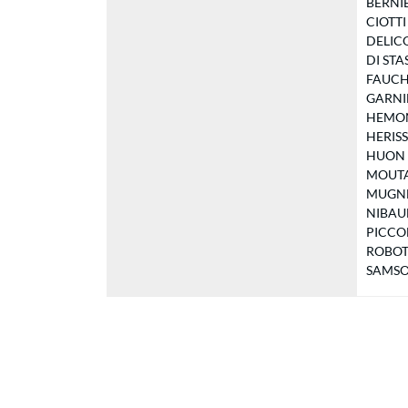
BERNIER
CIOTTI 
DELICO
DI STAS
FAUCHE
GARNIER
HEMON C
HERISS
HUON Sy
MOUTAM
MUGNER
NIBAULT
PICCOLO
ROBOT H
SAMSON