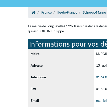
France
Île-de-France
Seine-et-Marne
La mairie de Longueville (77260) se situe dans le dép
qui est FORTIN Philippe.
Informations pour vos dé
Maire
M. FORT
Adresse
13 rue 
Téléphone
01 64 
Fax
01 64 
Email
mairie