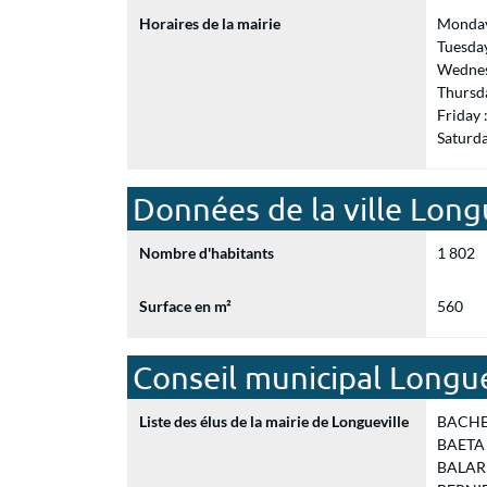
Horaires de la mairie
Monday
Tuesda
Wednes
Thursd
Friday
Saturd
Données de la ville Long
Nombre d'habitants
1 802
Surface en m²
560
Conseil municipal Longue
Liste des élus de la mairie de Longueville
BACHET 
BAETA M
BALARD 