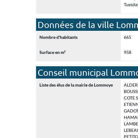
Tuesda
Données de la ville Lo
Nombre d'habitants
665
Surface en m²
958
Conseil municipal Lomm
Liste des élus de la mairie de Lommoye
ALDERA 
BOUSSIO
COTE Sy
ETIENNE
GADOTTI
HAMART 
LAMBERT
LEBEAUM
PETITGR