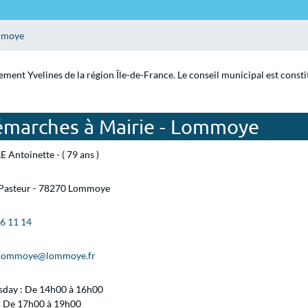
mmoye
ment Yvelines de la région Île-de-France. Le conseil municipal est consti
émarches à Mairie - Lommoye
E Antoinette - ( 79 ans )
 Pasteur - 78270 Lommoye
76 11 14
.lommoye@lommoye.fr
day : De 14h00 à 16h00
 : De 17h00 à 19h00