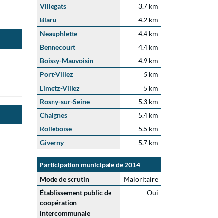
Villegats
3.7 km
Blaru
4.2 km
Neauphlette
4.4 km
Bennecourt
4.4 km
Boissy-Mauvoisin
4.9 km
Port-Villez
5 km
Limetz-Villez
5 km
Rosny-sur-Seine
5.3 km
Chaignes
5.4 km
Rolleboise
5.5 km
Giverny
5.7 km
Participation municipale de 2014
Mode de scrutin
Majoritaire
Établissement public de
Oui
coopération
intercommunale