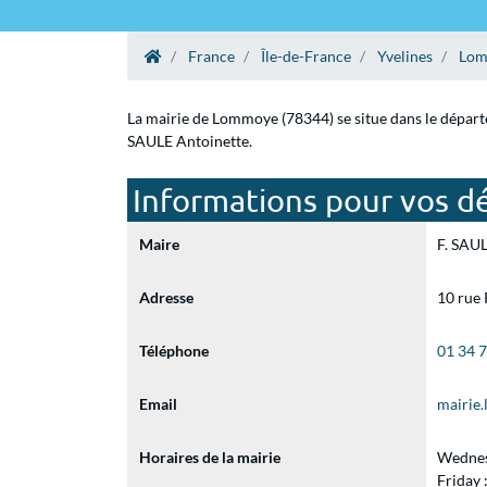
France
Île-de-France
Yvelines
Lo
La mairie de Lommoye (78344) se situe dans le départe
SAULE Antoinette.
Informations pour vos d
Maire
F. SAUL
Adresse
10 rue
Téléphone
01 34 
Email
mairie
Horaires de la mairie
Wednes
Friday