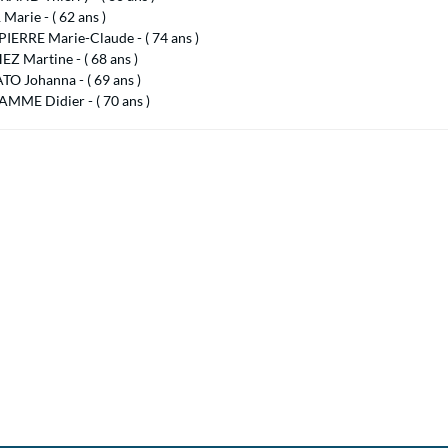
arie - ( 62 ans )
IERRE Marie-Claude - ( 74 ans )
Z Martine - ( 68 ans )
O Johanna - ( 69 ans )
MME Didier - ( 70 ans )