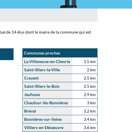
tué de 14 élus dont le maire de la commune qui est
Communes proches
La Villeneuve-en-Chevrie
1.5 km
Saint-Illiers-la-Ville
2 km
Cravent
2.5 km
Saint-Illiers-le-Bois
2.5 km
Jeufosse
2.9 km
Chaufour-lès-Bonnières
3 km
Bréval
3.2 km
Bonnières-sur-Seine
3.4 km
Villiers-en-Désœuvre
3.6 km