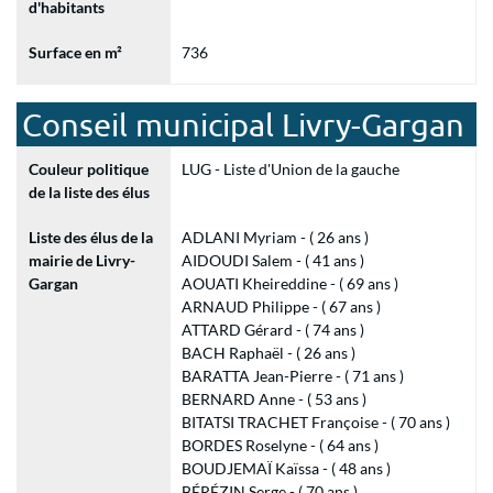
d'habitants
Surface en m²
736
Conseil municipal Livry-Gargan
Couleur politique
LUG - Liste d'Union de la gauche
de la liste des élus
Liste des élus de la
ADLANI Myriam - ( 26 ans )
mairie de Livry-
AIDOUDI Salem - ( 41 ans )
Gargan
AOUATI Kheireddine - ( 69 ans )
ARNAUD Philippe - ( 67 ans )
ATTARD Gérard - ( 74 ans )
BACH Raphaël - ( 26 ans )
BARATTA Jean-Pierre - ( 71 ans )
BERNARD Anne - ( 53 ans )
BITATSI TRACHET Françoise - ( 70 ans )
BORDES Roselyne - ( 64 ans )
BOUDJEMAÏ Kaïssa - ( 48 ans )
BÉRÉZIN Serge - ( 70 ans )