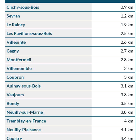
Clichy-sous-Bois
0.9 km
Sevran
1.2 km
Le Raincy
1.9 km
Les Pavillons-sous-Bois
2.5 km
Villepinte
2.6 km
Gagny
2.7 km
Montfermeil
2.8 km
Villemomble
3 km
Coubron
3 km
Aulnay-sous-Bois
3.1 km
Vaujours
3.3 km
Bondy
3.5 km
Neuilly-sur-Marne
3.8 km
Tremblay-en-France
4 km
Neuilly-Plaisance
4.1 km
Courtry
4.4 km