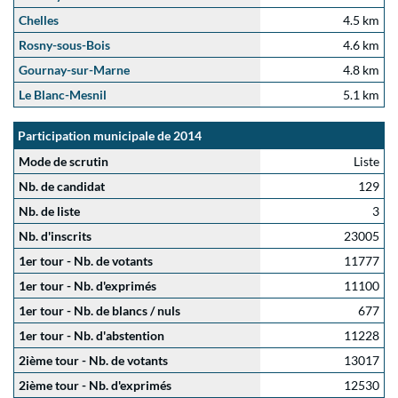
Chelles
4.5 km
Rosny-sous-Bois
4.6 km
Gournay-sur-Marne
4.8 km
Le Blanc-Mesnil
5.1 km
Participation municipale de 2014
Mode de scrutin
Liste
Nb. de candidat
129
Nb. de liste
3
Nb. d'inscrits
23005
1er tour - Nb. de votants
11777
1er tour - Nb. d'exprimés
11100
1er tour - Nb. de blancs / nuls
677
1er tour - Nb. d'abstention
11228
2ième tour - Nb. de votants
13017
2ième tour - Nb. d'exprimés
12530