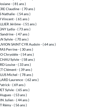
osiane - ( 81 ans )
RE Claudine - ( 70 ans )
Nathalie - ( 54 ans )
incent - ( 61 ans )
LIER Jérôme - ( 51 ans )
Y Lydia - ( 73 ans )
Sandrine - ( 47 ans )
Sylvie - ( 70 ans )
VION SAINT CYR Audoin - ( 64 ans )
S Perrine - ( 30 ans )
Chrystèle - ( 54 ans )
HAU Sylvie - ( 58 ans )
 Louise - ( 33 ans )
 Clément - ( 39 ans )
US Michel - ( 78 ans )
ARD Laurence - ( 62 ans )
atrick - ( 69 ans )
 Sylvie - ( 65 ans )
ugues - ( 53 ans )
 Julien - ( 44 ans )
 Rémy - ( 56 ans )