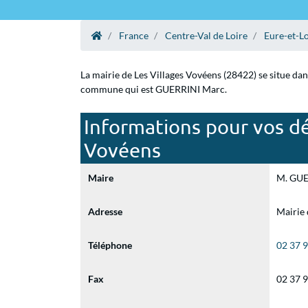
France
Centre-Val de Loire
Eure-et-Lo
La mairie de Les Villages Vovéens (28422) se situe dan
commune qui est GUERRINI Marc.
Informations pour vos dé
Vovéens
Maire
M. GUER
Adresse
Mairie 
Téléphone
02 37 
Fax
02 37 