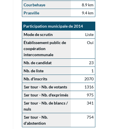
Courbehaye
8.9 km
Prasville
9.4 km
Participation municipale de 2014
Mode de scrutin
Liste
Établissement public de
Oui
coopération
intercommunale
Nb. de candidat
23
Nb. de liste
1
Nb. d'inscrits
2070
1er tour - Nb. de votants
1316
1er tour - Nb. d'exprimés
975
1er tour - Nb. de blancs /
341
nuls
1er tour - Nb.
754
d'abstention