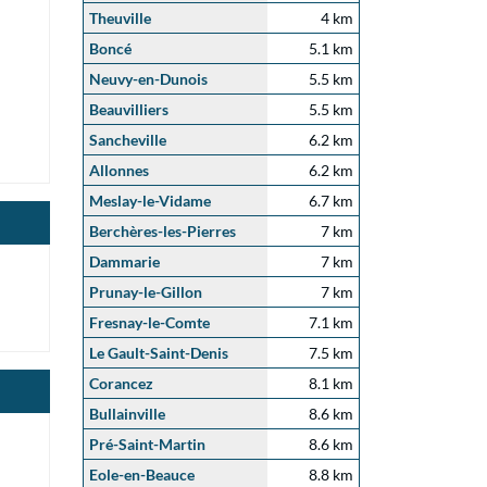
Theuville
4 km
Boncé
5.1 km
Neuvy-en-Dunois
5.5 km
Beauvilliers
5.5 km
Sancheville
6.2 km
Allonnes
6.2 km
Meslay-le-Vidame
6.7 km
Berchères-les-Pierres
7 km
Dammarie
7 km
Prunay-le-Gillon
7 km
Fresnay-le-Comte
7.1 km
Le Gault-Saint-Denis
7.5 km
Corancez
8.1 km
Bullainville
8.6 km
Pré-Saint-Martin
8.6 km
Eole-en-Beauce
8.8 km