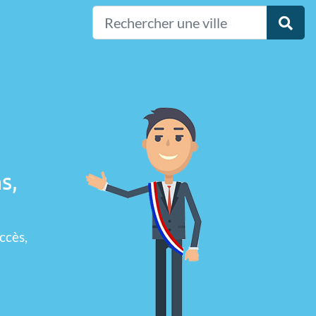
s,
ccès,