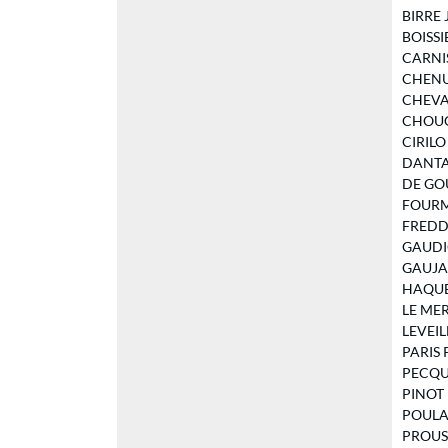
BIRRE J
BOISSIE
CARNIS 
CHENU V
CHEVAL
CHOUGN
CIRILO 
DANTAN 
DE GOU
FOURMA
FREDDO 
GAUDIC
GAUJARD
HAQUET
LE MERL
LEVEILL
PARIS P
PECQUET
PINOT H
POULAIN
PROUST