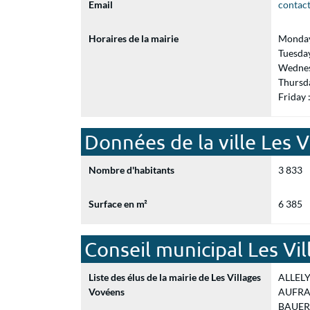
Email
contact
Horaires de la mairie
Monday
Tuesda
Wednes
Thursd
Friday
Données de la ville Les 
Nombre d'habitants
3 833
Surface en m²
6 385
Conseil municipal Les Vi
Liste des élus de la mairie de Les Villages
ALLELY 
Vovéens
AUFRAY 
BAUER F