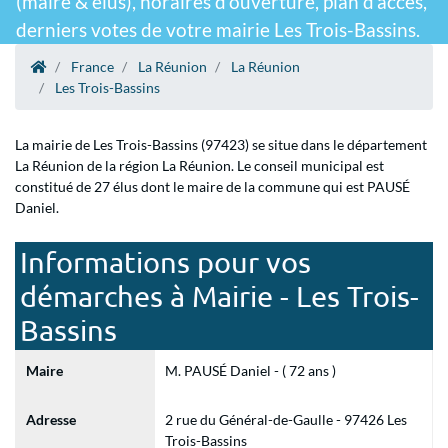
(maire & élus), horaires d'ouverture, plan d'accès,
derniers votes de votre mairie Les Trois-Bassins.
France
La Réunion
La Réunion
Les Trois-Bassins
La mairie de Les Trois-Bassins (97423) se situe dans le département
La Réunion de la région La Réunion. Le conseil municipal est
constitué de 27 élus dont le maire de la commune qui est PAUSÉ
Daniel.
Informations pour vos
démarches à Mairie - Les Trois-
Bassins
Maire
M. PAUSÉ Daniel - ( 72 ans )
Adresse
2 rue du Général-de-Gaulle - 97426 Les
Trois-Bassins