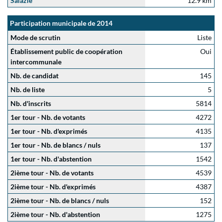
Salazie
12.9 km
Participation municipale de 2014
Mode de scrutin
Liste
Établissement public de coopération
Oui
intercommunale
Nb. de candidat
145
Nb. de liste
5
Nb. d'inscrits
5814
1er tour - Nb. de votants
4272
1er tour - Nb. d'exprimés
4135
1er tour - Nb. de blancs / nuls
137
1er tour - Nb. d'abstention
1542
2ième tour - Nb. de votants
4539
2ième tour - Nb. d'exprimés
4387
2ième tour - Nb. de blancs / nuls
152
2ième tour - Nb. d'abstention
1275