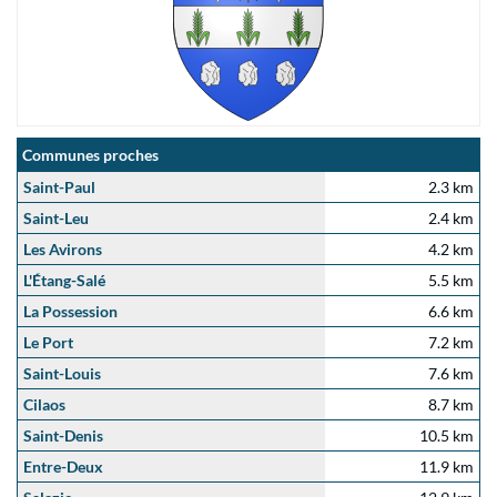
Communes proches
Saint-Paul
2.3 km
Saint-Leu
2.4 km
Les Avirons
4.2 km
L'Étang-Salé
5.5 km
La Possession
6.6 km
Le Port
7.2 km
Saint-Louis
7.6 km
Cilaos
8.7 km
Saint-Denis
10.5 km
Entre-Deux
11.9 km