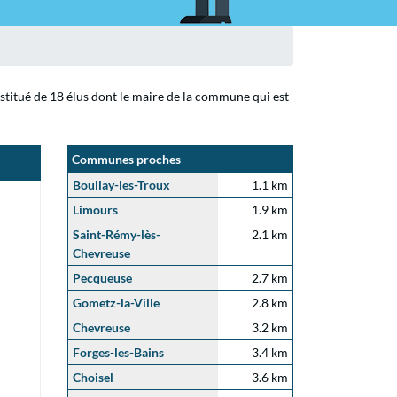
nstitué de 18 élus dont le maire de la commune qui est
Communes proches
Boullay-les-Troux
1.1 km
Limours
1.9 km
Saint-Rémy-lès-
2.1 km
Chevreuse
Pecqueuse
2.7 km
Gometz-la-Ville
2.8 km
Chevreuse
3.2 km
Forges-les-Bains
3.4 km
Choisel
3.6 km