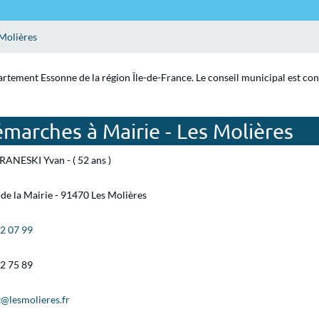
Molières
partement Essonne de la région Île-de-France. Le conseil municipal est co
marches à Mairie - Les Molières
ANESKI Yvan - ( 52 ans )
 de la Mairie - 91470 Les Molières
12 07 99
12 75 89
t@lesmolieres.fr