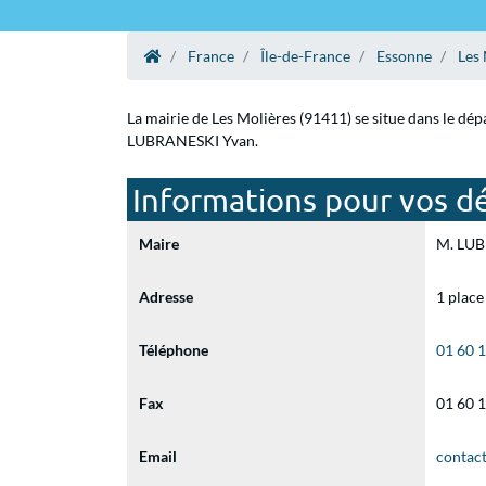
France
Île-de-France
Essonne
Les 
La mairie de Les Molières (91411) se situe dans le dé
LUBRANESKI Yvan.
Informations pour vos dé
Maire
M. LUBR
Adresse
1 place
Téléphone
01 60 
Fax
01 60 
Email
contac