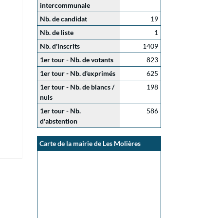
intercommunale
Nb. de candidat
19
Nb. de liste
1
Nb. d'inscrits
1409
1er tour - Nb. de votants
823
1er tour - Nb. d'exprimés
625
1er tour - Nb. de blancs /
198
nuls
1er tour - Nb.
586
d'abstention
Carte de la mairie de Les Molières