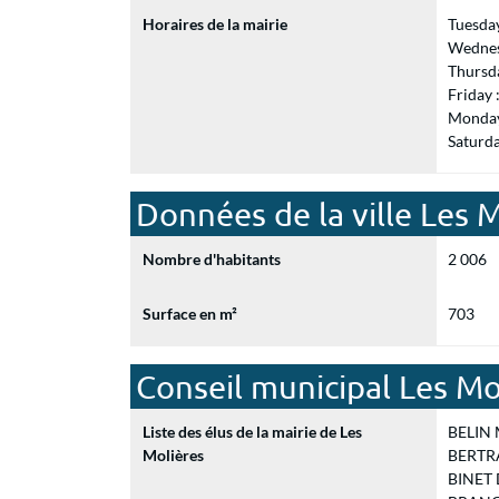
Horaires de la mairie
Tuesda
Wednes
Thursd
Friday
Monday
Saturd
Données de la ville Les 
Nombre d'habitants
2 006
Surface en m²
703
Conseil municipal Les Mo
Liste des élus de la mairie de Les
BELIN M
Molières
BERTRA
BINET D