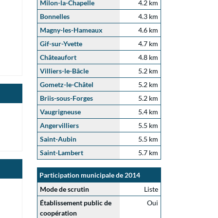
Milon-la-Chapelle
4.2 km
Bonnelles
4.3 km
Magny-les-Hameaux
4.6 km
Gif-sur-Yvette
4.7 km
Châteaufort
4.8 km
Villiers-le-Bâcle
5.2 km
Gometz-le-Châtel
5.2 km
Briis-sous-Forges
5.2 km
Vaugrigneuse
5.4 km
Angervilliers
5.5 km
Saint-Aubin
5.5 km
Saint-Lambert
5.7 km
Participation municipale de 2014
Mode de scrutin
Liste
Établissement public de
Oui
coopération