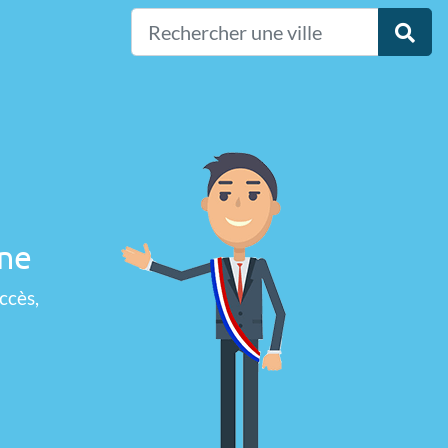
nne
ccès,