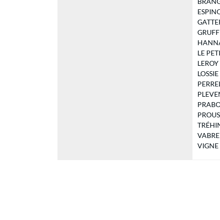
BRANGE
ESPINOS
GATTERE
GRUFFEI
HANNA F
LE PETI
LEROY A
LOSSIE 
PERREL
PLEVEN 
PRABON
PROUST 
TRÉHIN 
VABRE A
VIGNE A