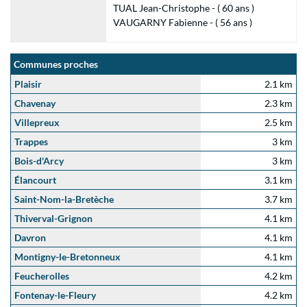
TUAL Jean-Christophe - ( 60 ans )
VAUGARNY Fabienne - ( 56 ans )
Communes proches
Plaisir
2.1 km
Chavenay
2.3 km
Villepreux
2.5 km
Trappes
3 km
Bois-d'Arcy
3 km
Élancourt
3.1 km
Saint-Nom-la-Bretèche
3.7 km
Thiverval-Grignon
4.1 km
Davron
4.1 km
Montigny-le-Bretonneux
4.1 km
Feucherolles
4.2 km
Fontenay-le-Fleury
4.2 km