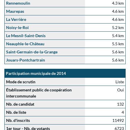
Rennemoulin
4.3 km
Maurepas
4.6 km
La Verrière
4.6 km
Noisy-le-Roi
5.2 km
Le Mesnil-Saint-Denis
5.4 km
Neauphle-le-Château
5.5 km
Saint-Germain-de-la-Grange
5.6 km
Jouars-Pontchartrain
5.6 km
Participation municipale de 2014
Mode de scrutin
Liste
Établissement public de coopération
Oui
intercommunale
Nb. de candidat
132
Nb. de liste
4
Nb. d'inscrits
11492
1er tour - Nb. de votants
6723