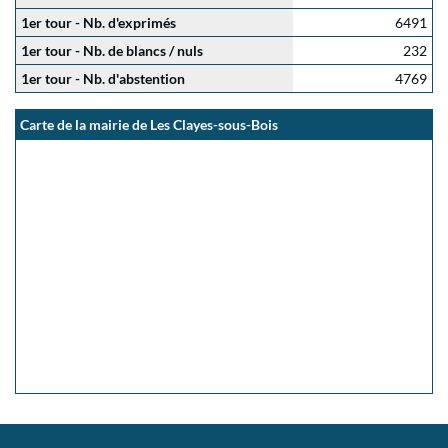
1er tour - Nb. d'exprimés
6491
1er tour - Nb. de blancs / nuls
232
1er tour - Nb. d'abstention
4769
Carte de la mairie de Les Clayes-sous-Bois