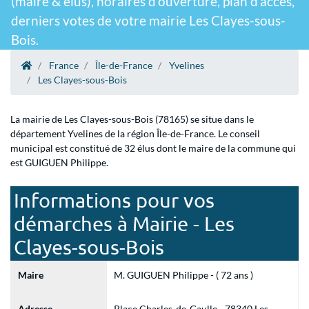
(maire & élus), horaires d'ouverture, plan d'accès,
derniers votes de votre mairie Les Clayes-sous-
Bois.
France
Île-de-France
Yvelines
Les Clayes-sous-Bois
La mairie de Les Clayes-sous-Bois (78165) se situe dans le
département Yvelines de la région Île-de-France. Le conseil
municipal est constitué de 32 élus dont le maire de la commune qui
est GUIGUEN Philippe.
Informations pour vos
démarches à Mairie - Les
Clayes-sous-Bois
Maire
M. GUIGUEN Philippe - ( 72 ans )
Adresse
Place Charles-de-Gaulle - 78340 Les