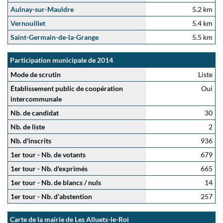
Aulnay-sur-Mauldre
5.2 km
Vernouillet
5.4 km
Saint-Germain-de-la-Grange
5.5 km
Participation municipale de 2014
Mode de scrutin
Liste
Établissement public de coopération
Oui
intercommunale
Nb. de candidat
30
Nb. de liste
2
Nb. d'inscrits
936
1er tour - Nb. de votants
679
1er tour - Nb. d'exprimés
665
1er tour - Nb. de blancs / nuls
14
1er tour - Nb. d'abstention
257
Carte de la mairie de Les Alluets-le-Roi