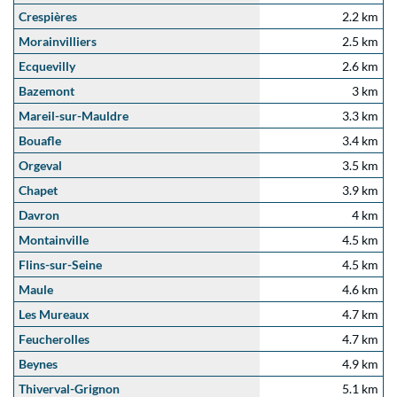
Crespières
2.2 km
Morainvilliers
2.5 km
Ecquevilly
2.6 km
Bazemont
3 km
Mareil-sur-Mauldre
3.3 km
Bouafle
3.4 km
Orgeval
3.5 km
Chapet
3.9 km
Davron
4 km
Montainville
4.5 km
Flins-sur-Seine
4.5 km
Maule
4.6 km
Les Mureaux
4.7 km
Feucherolles
4.7 km
Beynes
4.9 km
Thiverval-Grignon
5.1 km