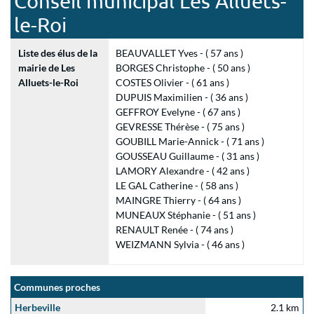
Conseil municipal Les Alluets-
le-Roi
Liste des élus de la
BEAUVALLET Yves - ( 57 ans )
mairie de Les
BORGES Christophe - ( 50 ans )
Alluets-le-Roi
COSTES Olivier - ( 61 ans )
DUPUIS Maximilien - ( 36 ans )
GEFFROY Evelyne - ( 67 ans )
GEVRESSE Thérèse - ( 75 ans )
GOUBILL Marie-Annick - ( 71 ans )
GOUSSEAU Guillaume - ( 31 ans )
LAMORY Alexandre - ( 42 ans )
LE GAL Catherine - ( 58 ans )
MAINGRE Thierry - ( 64 ans )
MUNEAUX Stéphanie - ( 51 ans )
RENAULT Renée - ( 74 ans )
WEIZMANN Sylvia - ( 46 ans )
Communes proches
Herbeville
2.1 km