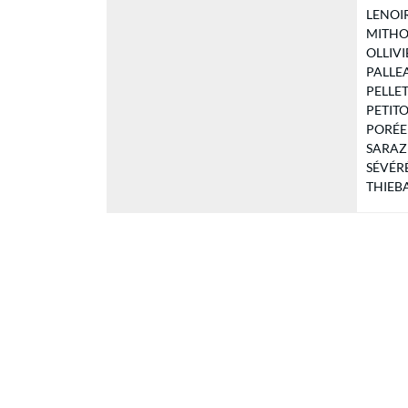
LENOIR 
MITHOU
OLLIVIE
PALLEAU
PELLETI
PETITOT
PORÉE D
SARAZIN
SÉVÉRÉ
THIEBAU