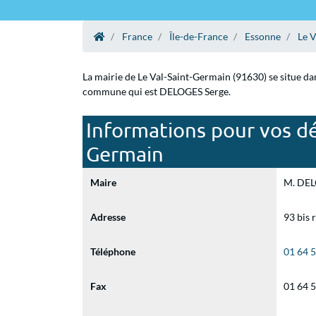
France
Île-de-France
Essonne
Le 
La mairie de Le Val-Saint-Germain (91630) se situe dan
commune qui est DELOGES Serge.
Informations pour vos dé
Germain
Maire
M. DELO
Adresse
93 bis 
Téléphone
01 64 
Fax
01 64 