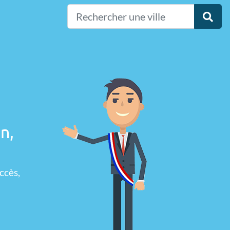
n,
ccès,