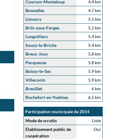
Courson-Monteloup
4.4 km
Bonnelles
4.7 km
Limours
5.1 km
Briis-sous-Forges
5.1 km
Longvilliers
5.4 km
Souzy-la-Briche
5.4 km
Breux-Jouy
5.8 km
Pecqueuse
5.8 km
Boissy-le-Sec
5.9 km
Villeconin
5.9 km
Breuillet
6 km
Rochefort-en-Yvelines
6.5 km
Participation municipale de 2014
Mode de scrutin
Liste
Établissement public de
Oui
coopération