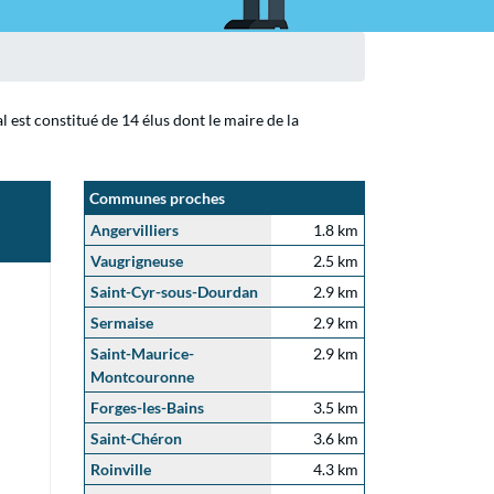
 est constitué de 14 élus dont le maire de la
Communes proches
Angervilliers
1.8 km
Vaugrigneuse
2.5 km
Saint-Cyr-sous-Dourdan
2.9 km
Sermaise
2.9 km
Saint-Maurice-
2.9 km
Montcouronne
Forges-les-Bains
3.5 km
Saint-Chéron
3.6 km
Roinville
4.3 km