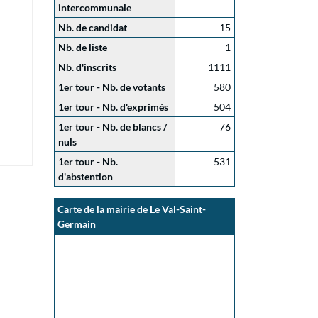
intercommunale
Nb. de candidat
15
Nb. de liste
1
Nb. d'inscrits
1111
1er tour - Nb. de votants
580
1er tour - Nb. d'exprimés
504
1er tour - Nb. de blancs /
76
nuls
1er tour - Nb.
531
d'abstention
Carte de la mairie de Le Val-Saint-
Germain