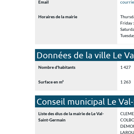
Email
courri
Horaires de la mairie
Thursd
Friday
Saturd
Tuesda
Données de la ville Le V
Nombre d'habitants
1 427
Surface en m²
1 263
Conseil municipal Le Val
Liste des élus de la mairie de Le Val-
CLEMENT
Saint-Germain
COLBOIS
DEMONC
LAROUSS