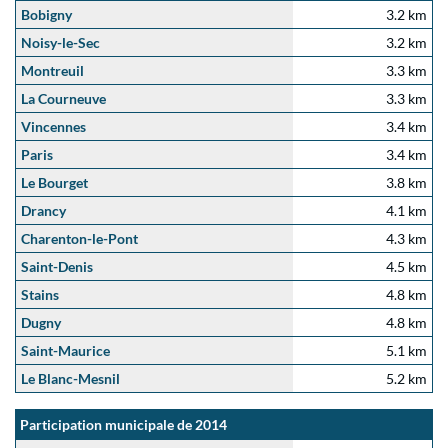
Bobigny
3.2 km
Noisy-le-Sec
3.2 km
Montreuil
3.3 km
La Courneuve
3.3 km
Vincennes
3.4 km
Paris
3.4 km
Le Bourget
3.8 km
Drancy
4.1 km
Charenton-le-Pont
4.3 km
Saint-Denis
4.5 km
Stains
4.8 km
Dugny
4.8 km
Saint-Maurice
5.1 km
Le Blanc-Mesnil
5.2 km
Participation municipale de 2014