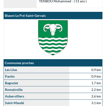
YENBOU Mohammed - ( 51 ans )
Blason Le Pré-Saint-Gervais
Communes proches
Les Lilas
0.9 km
Pantin
0.9 km
Bagnolet
1.7 km
Romainville
2.2 km
Aubervilliers
2.6 km
Saint-Mandé
3.1 km