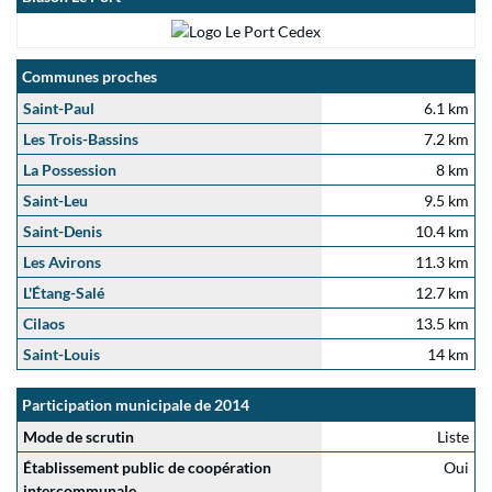
Communes proches
Saint-Paul
6.1 km
Les Trois-Bassins
7.2 km
La Possession
8 km
Saint-Leu
9.5 km
Saint-Denis
10.4 km
Les Avirons
11.3 km
L'Étang-Salé
12.7 km
Cilaos
13.5 km
Saint-Louis
14 km
Participation municipale de 2014
Mode de scrutin
Liste
Établissement public de coopération
Oui
intercommunale