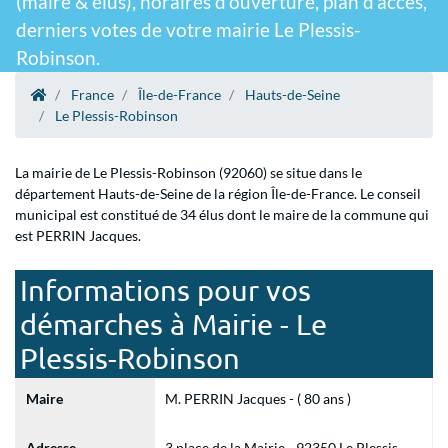
(maire & élus), horaires d'ouverture, plan d'accès,
derniers votes de votre mairie Le Plessis-
Robinson.
France
Île-de-France
Hauts-de-Seine
Le Plessis-Robinson
La mairie de Le Plessis-Robinson (92060) se situe dans le
département Hauts-de-Seine de la région Île-de-France. Le conseil
municipal est constitué de 34 élus dont le maire de la commune qui
est PERRIN Jacques.
Informations pour vos
démarches à Mairie - Le
Plessis-Robinson
Maire
M. PERRIN Jacques - ( 80 ans )
Adresse
3 place de la Mairie - 92350 Le Plessis-