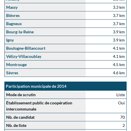
Massy
3.3 km
Bièvres
3.7 km
Bagneux
3.7 km
Bourg-la-Reine
3.9 km
Igny
3.9 km
Boulogne-Billancourt
4.1 km
Vélizy-Villacoublay
4.1 km
Montrouge
4.5 km
Sèvres
4.6 km
Participation municipale de 2014
Mode de scrutin
Liste
Établissement public de coopération
Oui
intercommunale
Nb. de candidat
70
Nb. de liste
2