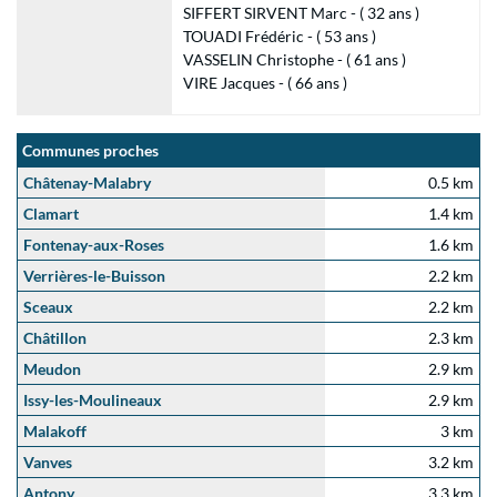
SIFFERT SIRVENT Marc - ( 32 ans )
TOUADI Frédéric - ( 53 ans )
VASSELIN Christophe - ( 61 ans )
VIRE Jacques - ( 66 ans )
Communes proches
Châtenay-Malabry
0.5 km
Clamart
1.4 km
Fontenay-aux-Roses
1.6 km
Verrières-le-Buisson
2.2 km
Sceaux
2.2 km
Châtillon
2.3 km
Meudon
2.9 km
Issy-les-Moulineaux
2.9 km
Malakoff
3 km
Vanves
3.2 km
Antony
3.3 km