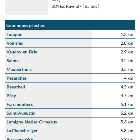
SOYEZ Raynal - ( 65 ans )
Communes proches
Touquin
1.2 km
Voinsles
2.8 km
Vaudoy-en-Brie
2.9 km
Saints
3.2 km
Mauperthuis
3.5 km
Pézarches
4 km
Beautheil
4.5 km
Pécy
4.7 km
Faremoutiers
5.1 km
Saint-Augustin
5.2 km
Lumigny-Nesles-Ormeaux
5.3 km
La Chapelle-Iger
5.8 km
Rozay-en-Brie
5.9 km