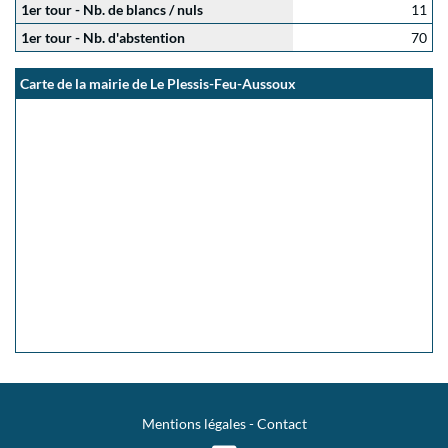
1er tour - Nb. de blancs / nuls
11
1er tour - Nb. d'abstention
70
Carte de la mairie de Le Plessis-Feu-Aussoux
Mentions légales
-
Contact