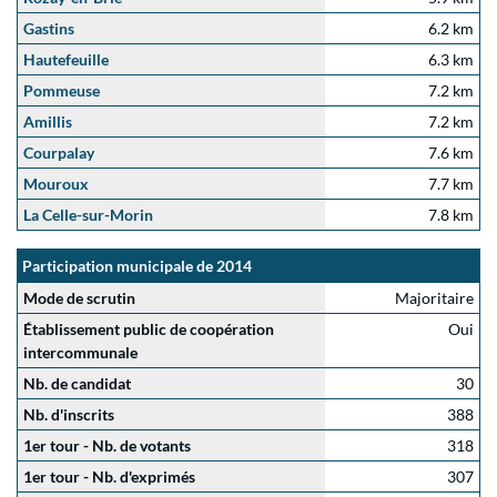
Gastins
6.2 km
Hautefeuille
6.3 km
Pommeuse
7.2 km
Amillis
7.2 km
Courpalay
7.6 km
Mouroux
7.7 km
La Celle-sur-Morin
7.8 km
Participation municipale de 2014
Mode de scrutin
Majoritaire
Établissement public de coopération
Oui
intercommunale
Nb. de candidat
30
Nb. d'inscrits
388
1er tour - Nb. de votants
318
1er tour - Nb. d'exprimés
307