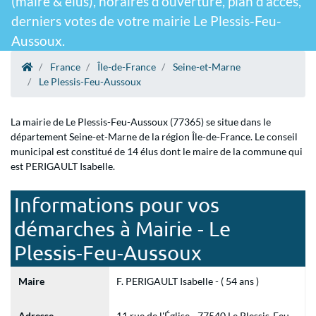
(maire & élus), horaires d'ouverture, plan d'accès,
derniers votes de votre mairie Le Plessis-Feu-
Aussoux.
France
Île-de-France
Seine-et-Marne
Le Plessis-Feu-Aussoux
La mairie de Le Plessis-Feu-Aussoux (77365) se situe dans le
département Seine-et-Marne de la région Île-de-France. Le conseil
municipal est constitué de 14 élus dont le maire de la commune qui
est PERIGAULT Isabelle.
Informations pour vos
démarches à Mairie - Le
Plessis-Feu-Aussoux
Maire
F. PERIGAULT Isabelle - ( 54 ans )
Adresse
11 rue de l'Église - 77540 Le Plessis-Feu-