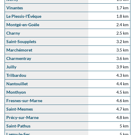
Vinantes
1.7 km
Le Plessis-l'Évêque
1.8 km
Montgé-en-Goële
2.4 km
Charny
2.5 km
Saint-Soupplets
3.2 km
Marchémoret
3.5 km
Charmentray
3.6 km
Juilly
3.9 km
Trilbardou
4.3 km
Nantouillet
4.4 km
Monthyon
4.5 km
Fresnes-sur-Marne
4.6 km
Saint-Mesmes
4.7 km
Précy-sur-Marne
4.8 km
Saint-Pathus
5 km
Lagny-le-Sec
5 km