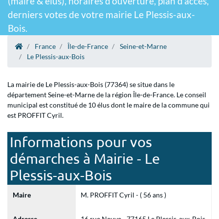
(maire & élus), horaires d'ouverture, plan d'accès,
derniers votes de votre mairie Le Plessis-aux-
Bois.
France
Île-de-France
Seine-et-Marne
Le Plessis-aux-Bois
La mairie de Le Plessis-aux-Bois (77364) se situe dans le
département Seine-et-Marne de la région Île-de-France. Le conseil
municipal est constitué de 10 élus dont le maire de la commune qui
est PROFFIT Cyril.
Informations pour vos
démarches à Mairie - Le
Plessis-aux-Bois
Maire
M. PROFFIT Cyril - ( 56 ans )
Adresse
16 rue Neuve - 77165 Le Plessis-aux-Bois