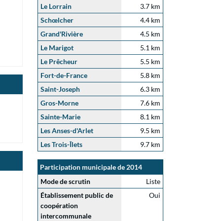
Le Lorrain
3.7 km
Schœlcher
4.4 km
Grand'Rivière
4.5 km
Le Marigot
5.1 km
Le Prêcheur
5.5 km
Fort-de-France
5.8 km
Saint-Joseph
6.3 km
Gros-Morne
7.6 km
Sainte-Marie
8.1 km
Les Anses-d'Arlet
9.5 km
Les Trois-Îlets
9.7 km
Participation municipale de 2014
Mode de scrutin
Liste
Établissement public de
Oui
coopération
intercommunale