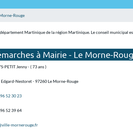
 Morne-Rouge
 département Martinique de la région Martinique. Le conseil municipal es
émarches à Mairie - Le Morne-Rou
S-PETIT Jenny - ( 73 ans )
 Edgard-Nestoret - 97260 Le Morne-Rouge
 96 52 30 23
 96 52 39 64
@ville-mornerouge.fr