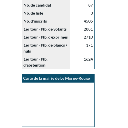
Nb. de candidat
87
Nb. de liste
3
Nb. d'inscrits
4505
1er tour - Nb. de votants
2881
1er tour - Nb. d'exprimés
2710
1er tour - Nb. de blancs /
171
nuls
1er tour - Nb.
1624
d'abstention
Carte de la mairie de Le Morne-Rouge