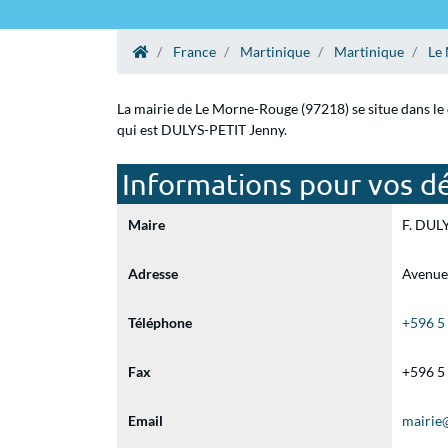
France
Martinique
Martinique
Le
La mairie de Le Morne-Rouge (97218) se situe dans le
qui est DULYS-PETIT Jenny.
Informations pour vos d
Maire
F. DULY
Adresse
Avenue
Téléphone
+596 5
Fax
+596 5
Email
mairie