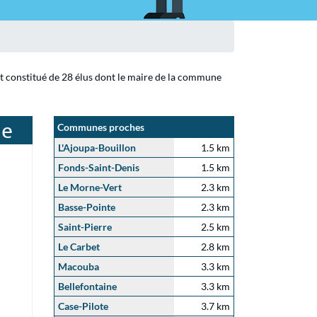
t constitué de 28 élus dont le maire de la commune
ge
Communes proches
L'Ajoupa-Bouillon
1.5 km
Fonds-Saint-Denis
1.5 km
Le Morne-Vert
2.3 km
Basse-Pointe
2.3 km
Saint-Pierre
2.5 km
Le Carbet
2.8 km
Macouba
3.3 km
Bellefontaine
3.3 km
Case-Pilote
3.7 km