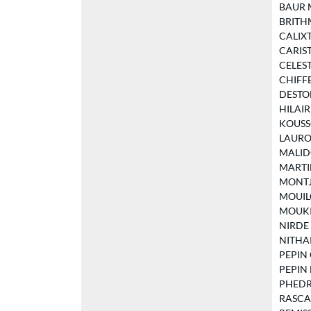
BAUR Ma
BRITHM
CALIXTO
CARISTA
CELESTI
CHIFFE
DESTON 
HILAIRE
KOUSSOU
LAUROL
MALIDO
MARTIN
MONTJE
MOUILOU
MOUKIN 
NIRDE D
NITHAR
PEPIN G
PEPIN M
PHEDRE 
RASCAR 