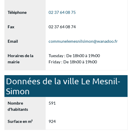
Téléphone
02 37 64 08 75
Fax
02 37 64 08 74
Email
communelemesnilsimon@wanadoo.fr
Horaires de la
Tuesday : De 18h00 à 19h00
mairie
Friday : De 18h00 à 19h00
Données de la ville Le Mesnil-
Simon
Nombre
591
d'habitants
Surface en m²
924