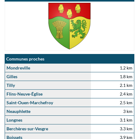
Communes proches
Mondreville
1.2 km
Gilles
1.8 km
Tilly
2.1 km
Flins-Neuve-Église
2.4 km
Saint-Ouen-Marchefroy
2.5 km
Neauphlette
3 km
Longnes
3.1 km
Berchères-sur-Vesgre
3.3 km
Boissets
3.9 km