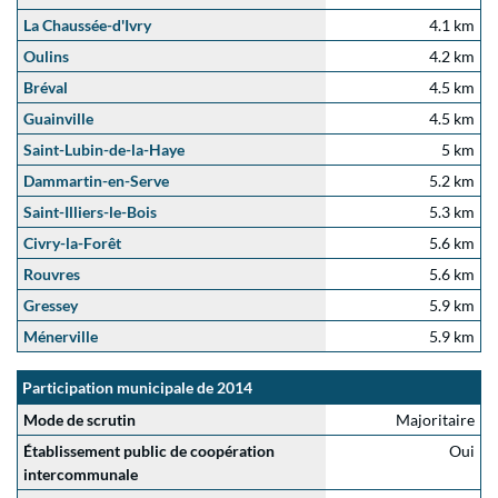
La Chaussée-d'Ivry
4.1 km
Oulins
4.2 km
Bréval
4.5 km
Guainville
4.5 km
Saint-Lubin-de-la-Haye
5 km
Dammartin-en-Serve
5.2 km
Saint-Illiers-le-Bois
5.3 km
Civry-la-Forêt
5.6 km
Rouvres
5.6 km
Gressey
5.9 km
Ménerville
5.9 km
Participation municipale de 2014
Mode de scrutin
Majoritaire
Établissement public de coopération
Oui
intercommunale