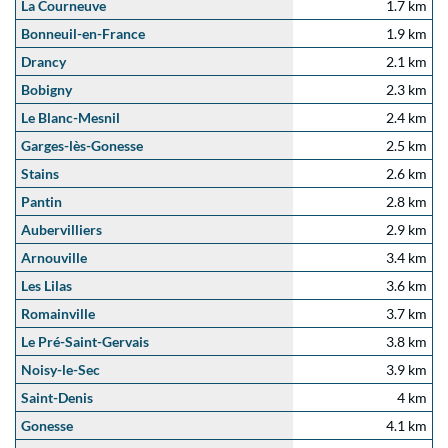
La Courneuve
1.7 km
Bonneuil-en-France
1.9 km
Drancy
2.1 km
Bobigny
2.3 km
Le Blanc-Mesnil
2.4 km
Garges-lès-Gonesse
2.5 km
Stains
2.6 km
Pantin
2.8 km
Aubervilliers
2.9 km
Arnouville
3.4 km
Les Lilas
3.6 km
Romainville
3.7 km
Le Pré-Saint-Gervais
3.8 km
Noisy-le-Sec
3.9 km
Saint-Denis
4 km
Gonesse
4.1 km