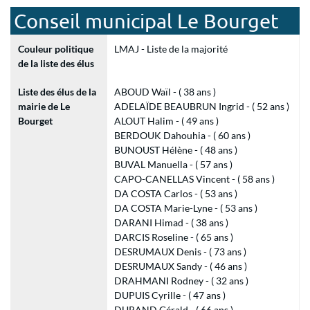
Conseil municipal Le Bourget
Couleur politique
LMAJ - Liste de la majorité
de la liste des élus
Liste des élus de la
ABOUD Waïl - ( 38 ans )
mairie de Le
ADELAÏDE BEAUBRUN Ingrid - ( 52 ans )
Bourget
ALOUT Halim - ( 49 ans )
BERDOUK Dahouhia - ( 60 ans )
BUNOUST Hélène - ( 48 ans )
BUVAL Manuella - ( 57 ans )
CAPO-CANELLAS Vincent - ( 58 ans )
DA COSTA Carlos - ( 53 ans )
DA COSTA Marie-Lyne - ( 53 ans )
DARANI Himad - ( 38 ans )
DARCIS Roseline - ( 65 ans )
DESRUMAUX Denis - ( 73 ans )
DESRUMAUX Sandy - ( 46 ans )
DRAHMANI Rodney - ( 32 ans )
DUPUIS Cyrille - ( 47 ans )
DURAND Gérald - ( 66 ans )