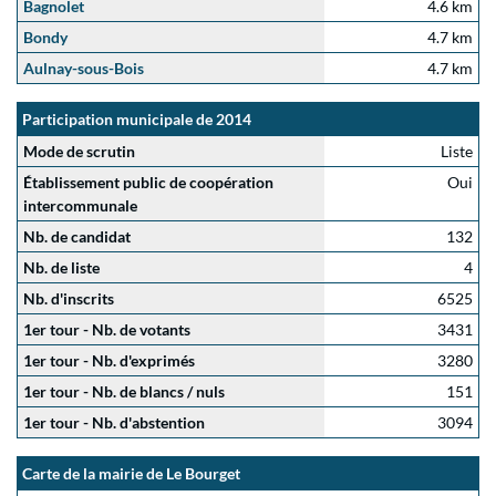
Bagnolet
4.6 km
Bondy
4.7 km
Aulnay-sous-Bois
4.7 km
Participation municipale de 2014
Mode de scrutin
Liste
Établissement public de coopération
Oui
intercommunale
Nb. de candidat
132
Nb. de liste
4
Nb. d'inscrits
6525
1er tour - Nb. de votants
3431
1er tour - Nb. d'exprimés
3280
1er tour - Nb. de blancs / nuls
151
1er tour - Nb. d'abstention
3094
Carte de la mairie de Le Bourget