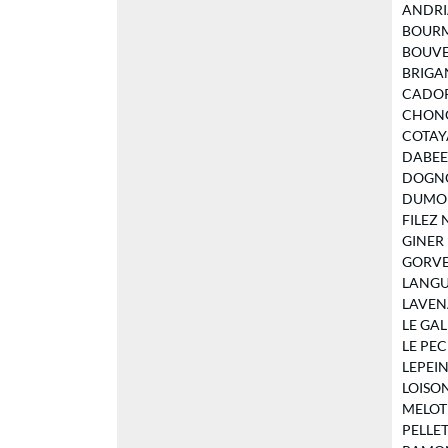
ANDRIA
BOURMA
BOUVET 
BRIGAND
CADORET
CHONG 
COTAYA 
DABEE 
DOGNON
DUMONT
FILEZ N
GINER P
GORVEL
LANGUE
LAVENA
LE GALL
LE PEC
LEPEINT
LOISON 
MELOT D
PELLETI