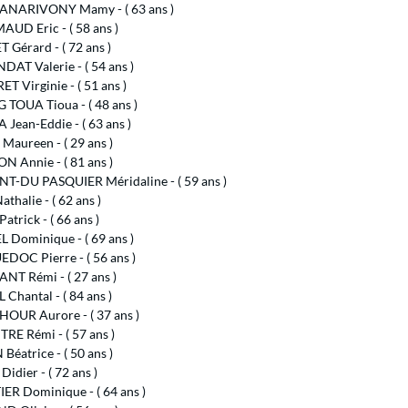
NARIVONY Mamy - ( 63 ans )
UD Eric - ( 58 ans )
Gérard - ( 72 ans )
AT Valerie - ( 54 ans )
 Virginie - ( 51 ans )
TOUA Tioua - ( 48 ans )
Jean-Eddie - ( 63 ans )
Maureen - ( 29 ans )
 Annie - ( 81 ans )
-DU PASQUIER Méridaline - ( 59 ans )
athalie - ( 62 ans )
atrick - ( 66 ans )
 Dominique - ( 69 ans )
DOC Pierre - ( 56 ans )
NT Rémi - ( 27 ans )
 Chantal - ( 84 ans )
HOUR Aurore - ( 37 ans )
RE Rémi - ( 57 ans )
Béatrice - ( 50 ans )
idier - ( 72 ans )
ER Dominique - ( 64 ans )