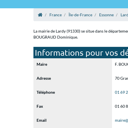
France
Île-de-France
Essonne
Lar
La mairie de Lardy (91330) se situe dans le départeme
BOUGRAUD Dominique.
Informations pour vos dé
Maire
F. BOU
Adresse
70 Gra
Téléphone
01 69 
Fax
01 60 
Email
maire@v