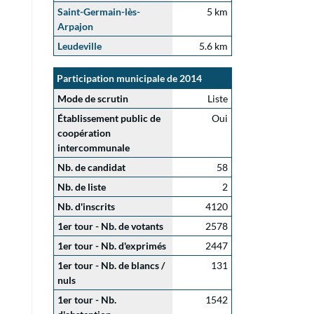
Saint-Germain-lès-
5 km
Arpajon
Leudeville
5.6 km
Participation municipale de 2014
Mode de scrutin
Liste
Établissement public de
Oui
coopération
intercommunale
Nb. de candidat
58
Nb. de liste
2
Nb. d'inscrits
4120
1er tour - Nb. de votants
2578
1er tour - Nb. d'exprimés
2447
1er tour - Nb. de blancs /
131
nuls
1er tour - Nb.
1542