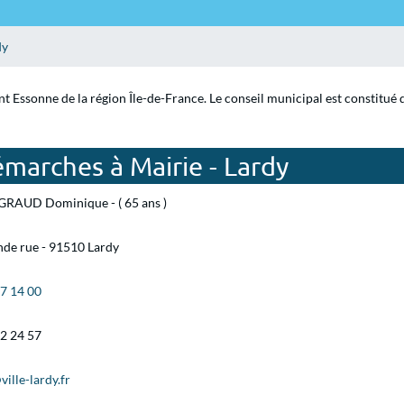
dy
nt Essonne de la région Île-de-France. Le conseil municipal est constitué
marches à Mairie - Lardy
GRAUD Dominique - ( 65 ans )
nde rue - 91510 Lardy
27 14 00
82 24 57
ille-lardy.fr