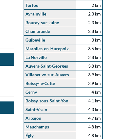
Torfou
2 km
Avrainville
2.3 km
Bouray-sur-Juine
2.3 km
Chamarande
2.8 km
Guibeville
3 km
Marolles-en-Hurepoix
3.6 km
La Norville
3.8 km
Auvers-Saint-Georges
3.8 km
Villeneuve-sur-Auvers
3.9 km
Boissy-le-Cutté
3.9 km
Cerny
4 km
Boissy-sous-Saint-Yon
4.1 km
Saint-Vrain
4.3 km
Arpajon
4.7 km
Mauchamps
4.8 km
Égly
4.8 km